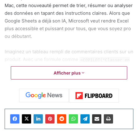
Mac, cette nouveauté permet de trier, résumer ou analyser
des données en tapant des instructions claires. Alors que
Google Sheets a déjà son IA, Microsoft veut rendre Excel
plus accessible et puissant pour tous, que vous soyez pro
ou débutant.
Imaginez un tableau rempli de commentaires clients sur un
produit. Avec une formule comme
=COPILOT("Classer en
, l’IA range automatiquement
positif/négatif", B2:B20)
Afficher plus
les avis en catégories. Besoin d’un résumé rapide ? Tapez
et obtenez un
=COPILOT("Résumer ces notes", C3:C15)
condensé en quelques mots. Vous pouvez même générer
une description produit avec
=COPILOT("Rédiger une
à partir de données techniques.
description", D5:D10)
Ces commandes, basées sur le modèle gpt-4.1-mini
d’OpenAI, transforment des tâches longues en quelques
clics.