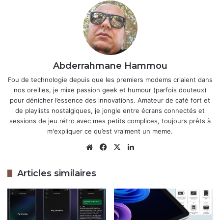
Articles similaires
WhatsApp : Meta met fin à l’aventure
ChatGPT et Copilot pour imposer son
IA
Abderrahmane Hammou
1 décembre 2025
Fou de technologie depuis que les premiers modems criaient dans
Voici quelques fonctionnalités
nos oreilles, je mixe passion geek et humour (parfois douteux)
ajoutées à Excel par Microsoft en
pour dénicher l’essence des innovations. Amateur de café fort et
de playlists nostalgiques, je jongle entre écrans connectés et
octobre 2025.
sessions de jeu rétro avec mes petits complices, toujours prêts à
30 octobre 2025
m'expliquer ce qu’est vraiment un meme.
Website
Facebook
X
Linkedin
Le vrai atout de Copilot, c’est qu’il s’intègre aux formules
classiques d’Excel. Par exemple, combinez
Articles similaires
=IF(COPILOT("Est-ce positif ?", B2)="Oui", "Top",
pour une analyse conditionnelle ou
"À revoir")
=WRAPROWS(COPILOT("Lister les points clés",
pour organiser les résultats. Ce type d’outil
A1:A30), 3)