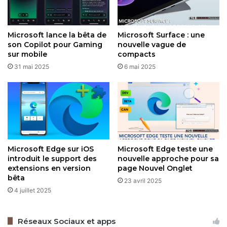
pourrait faire gagner jusqu’à 15 % de temps sur les tâches
analytiques en entreprise.
Microsoft lance la bêta de
Microsoft Surface : une
son Copilot pour Gaming
nouvelle vague de
Cela dit, Copilot a ses limites. Il ne peut pas aller chercher
sur mobile
compacts
des données hors de votre fichier Excel et est plafonné à
31 mai 2025
6 mai 2025
100 requêtes toutes les 10 minutes. Microsoft déconseille
aussi son usage pour des calculs sensibles, comme des
budgets critiques, à cause de possibles erreurs.
Pour l’instant en bêta, Copilot devrait bientôt arriver pour
tous les abonnés
Microsoft 365
. À terme, il pourrait
Microsoft Edge sur iOS
Microsoft Edge teste une
intégrer des sources externes ou gagner en précision. En
introduit le support des
nouvelle approche pour sa
attendant, ces formules dopées à l’IA font d’Excel un outil
extensions en version
page Nouvel Onglet
plus simple et rapide, parfait pour gagner du temps au
bêta
23 avril 2025
quotidien.
4 juillet 2025
Réseaux Sociaux et apps
Restez connecté via Google News