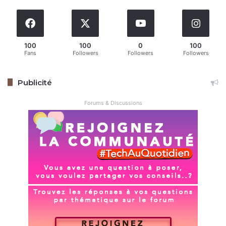
Suivez-nous pour les dernières mises à jour et guides.
100
100
0
100
Fans
Followers
Followers
Followers
Copilot
Microsoft
Publicité
Forums & Discussions
Copy URL