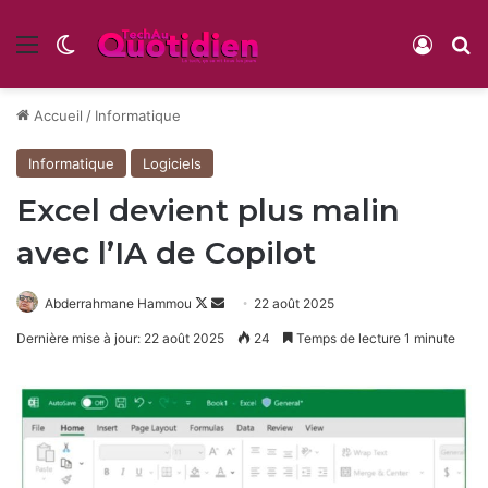
Menu
Switch skin
Conne
R
Accueil
/
Informatique
Informatique
Logiciels
Excel devient plus malin
avec l’IA de Copilot
Follow
Envoyer
Abderrahmane Hammou
22 août 2025
on
un
Dernière mise à jour: 22 août 2025
24
Temps de lecture 1 minute
X
courriel