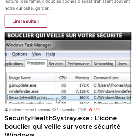
lecture (ces fameux doubles coches bleues) trahissent souvent
notre curiosité, garder…
Lire la suite »
Abderrahmane Hammou
5 novembre 2025
280
SecurityHealthSystray.exe : L’icône
bouclier qui veille sur votre sécurité
Windows