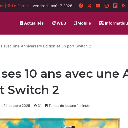
Facebook
X
YouTube
Instagra
Flip
ger
|
💬 Le Forum
vendredi, août 7 2026
Actualités
WEB
Mobile
Informatiq
ns avec une Anniversary Edition et un port Switch 2
e ses 10 ans avec une
t Switch 2
ur: 24 octobre 2025
31
Temps de lecture 1 minute