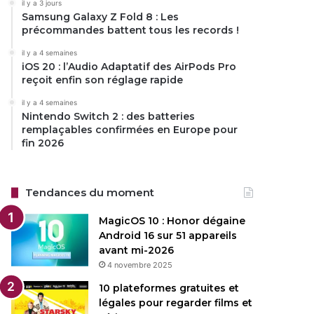
il y a 3 jours
Samsung Galaxy Z Fold 8 : Les
précommandes battent tous les records !
il y a 4 semaines
iOS 20 : l’Audio Adaptatif des AirPods Pro
reçoit enfin son réglage rapide
il y a 4 semaines
Nintendo Switch 2 : des batteries
remplaçables confirmées en Europe pour
fin 2026
Tendances du moment
MagicOS 10 : Honor dégaine
Android 16 sur 51 appareils
avant mi-2026
4 novembre 2025
10 plateformes gratuites et
légales pour regarder films et