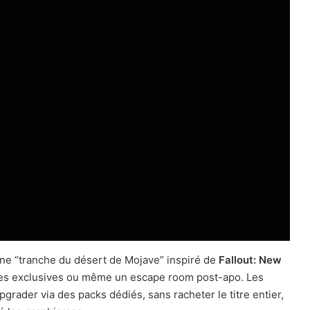
une “tranche du désert de Mojave” inspiré de
Fallout: New
mes exclusives ou même un escape room post-apo. Les
rader via des packs dédiés, sans racheter le titre entier,