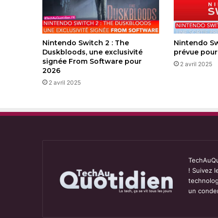
Nintendo Switch 2 : The
Nintendo Swi
Duskbloods, une exclusivité
prévue pour
signée From Software pour
2 avril 2025
2026
2 avril 2025
TechAuQuo
! Suivez 
technolog
un conden