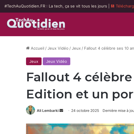
#TechAuQuotidien.FR : La tech, ça se vit tous les jours |
💾 Téléchar
Accueil
/
Jeux Vidéo
/
Jeux
/
Fallout 4 célèbre ses 10 a
Jeux
Jeux Vidéo
Fallout 4 célèbr
Edition et un por
Envoyer
Ali Lembarki
24 octobre 2025
Dernière mise à jo
un
courriel