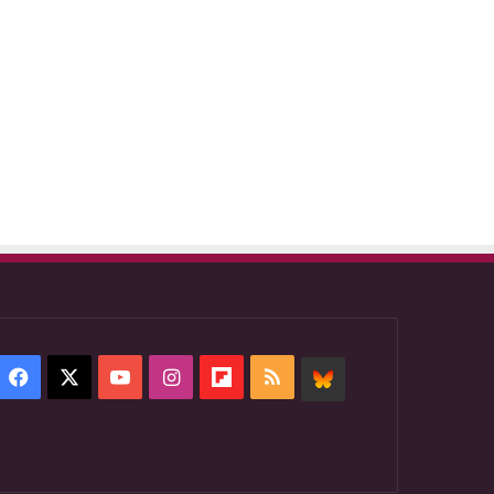
Facebook
X
YouTube
Instagram
Flipboard
RSS
BlueSky