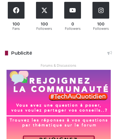
100
100
0
100
Fans
Followers
Followers
Followers
Publicité
Forums & Discussions