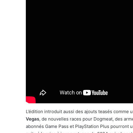
L’édition introduit aussi des ajouts teasés comme 
Vegas
, de nouvelles races pour Dogmeat, des ar
abonnés Game Pass et PlayStation Plus pourront upg