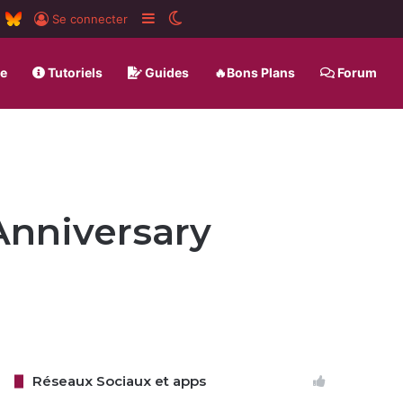
m
board
RSS
BlueSky
Sidebar (barre latérale)
Switch skin
Se connecter
ue
Tutoriels
Guides
🔥Bons Plans
Forum
 Anniversary
Réseaux Sociaux et apps