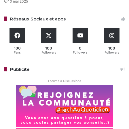
10 mai 2025
l’exception de la Crystal.
Réseaux Sociaux et apps
Free ne s’arrête pas là : des tests pilotes impliquent déjà
des abonnés hors Proxi, avec un objectif clair de proposer
le backup gratuit à tous d’ici les prochains mois,
potentiellement via un envoi postal ou un élargissement
des stocks locaux.
100
100
0
100
Fans
Followers
Followers
Followers
Que vous soyez donc en zone urbaine ou rurale, l’horizon
Publicité
s’éclaircit pour une continuité sans faille et un vrai
soulagement pour qui a déjà vécu l’angoisse d’une panne
Forums & Discussions
prolongée.
Restez connecté via Google News
Suivez-nous pour les dernières mises à jour et guides.