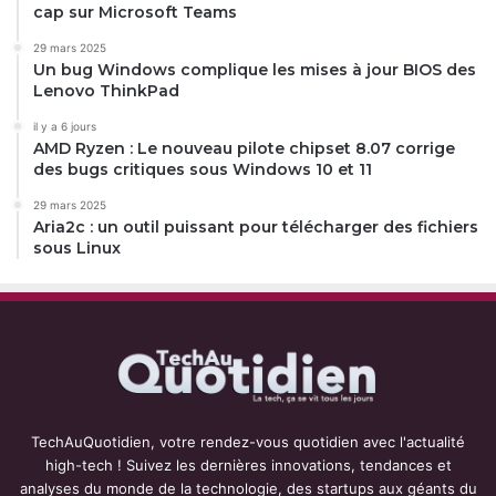
cap sur Microsoft Teams
29 mars 2025
Un bug Windows complique les mises à jour BIOS des
Lenovo ThinkPad
il y a 6 jours
AMD Ryzen : Le nouveau pilote chipset 8.07 corrige
des bugs critiques sous Windows 10 et 11
29 mars 2025
Aria2c : un outil puissant pour télécharger des fichiers
sous Linux
TechAuQuotidien, votre rendez-vous quotidien avec l'actualité
high-tech ! Suivez les dernières innovations, tendances et
analyses du monde de la technologie, des startups aux géants du