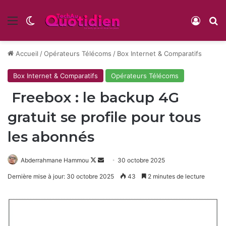
Menu
Switch skin
Conne
R
Accueil
/
Opérateurs Télécoms
/
Box Internet & Comparatifs
Box Internet & Comparatifs
Opérateurs Télécoms
Freebox : le backup 4G
gratuit se profile pour tous
les abonnés
Follow
Envoyer
Abderrahmane Hammou
30 octobre 2025
on
un
Dernière mise à jour: 30 octobre 2025
43
2 minutes de lecture
X
courriel