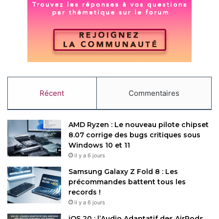
Free
Freebox
Copy URL
Récent
Commentaires
AMD Ryzen : Le nouveau pilote chipset
8.07 corrige des bugs critiques sous
Windows 10 et 11
il y a 6 jours
Samsung Galaxy Z Fold 8 : Les
précommandes battent tous les
records !
il y a 6 jours
iOS 20 : l’Audio Adaptatif des AirPods