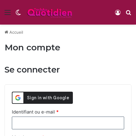
Menu
Switch skin
Conne
R
Accueil
Mon compte
Se connecter
Obligatoire
Identifiant ou e-mail
*