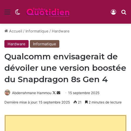
Menu
Switch skin
Conne
R
Accueil
/
Informatique
/
Hardware
Hardware
Informatique
Qualcomm envisagerait de
dévoiler une version boostée
du Snapdragon 8s Gen 4
Follow
Envoyer
Abderrahmane Hammou
15 septembre 2025
on
un
Dernière mise à jour: 15 septembre 2025
21
2 minutes de lecture
X
courriel