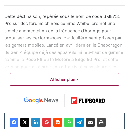
Cette déclinaison, repérée sous le nom de code SM8735
Pro sur des forums chinois comme Weibo, promet une
simple augmentation de la fréquence d’horloge pour
propulser les performances, particulièrement prisées par
les gamers mobiles. Lancé en avril dernier, le Snapdragon
8s Gen 4 équipe déjà des appareils milieu-haut de gamme
comme le
Poco F6
ou le
Motorola Edge 50 Pro
, et cette
version pourrait élargir son attractivité sans alourdir les
coûts de production.
Afficher plus
Cette stratégie s’inscrit dans une logique de segmentation
fine chez Qualcomm, qui cherche à répondre à la demande
croissante pour des puces polyvalentes. Le Snapdragon 8s
Gen 4 standard, fabriqué en 4 nm par TSMC, intègre un
CPU Oryon avec des cœurs à 3,0 GHz et un GPU Adreno
735, qui assure un parfait équilibre entre efficacité