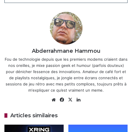
énergétique et puissance graphique.
La version
Turbo
viserait à pousser ces fréquences pour des
sessions de jeu prolongées sans throttling excessif, un
atout face à la concurrence de MediaTek avec ses
Dimensity 9300+ ou de Samsung avec ses Exynos. Des
benchmarks fuités suggèrent une amélioration de 10-15 %
en multitâche et gaming, tout en maintenant une
Abderrahmane Hammou
consommation maîtrisée.
Fou de technologie depuis que les premiers modems criaient dans
nos oreilles, je mixe passion geek et humour (parfois douteux)
Articles similaires
pour dénicher l’essence des innovations. Amateur de café fort et
de playlists nostalgiques, je jongle entre écrans connectés et
Intel Panther Lake : Les fuites
sessions de jeu rétro avec mes petits complices, toujours prêts à
HWMonitor dévoilent les futurs Core
m'expliquer ce qu’est vraiment un meme.
Ultra pour laptops
Website
Facebook
X
Linkedin
14 octobre 2025
Articles similaires
A19 Pro : le nouveau processeur des
iPhone 17 Pro et Air repousse les
limites