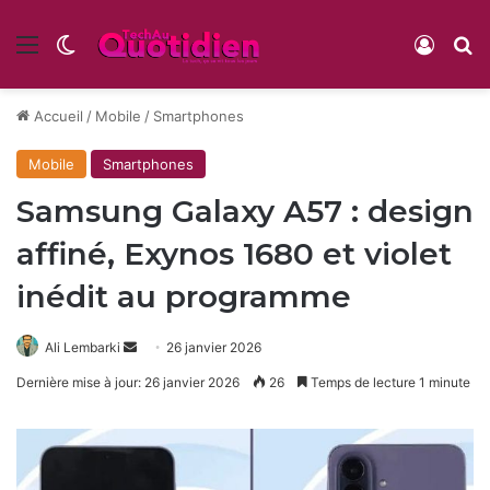
Menu
Switch skin
Conne
R
Accueil
/
Mobile
/
Smartphones
Mobile
Smartphones
Samsung Galaxy A57 : design
affiné, Exynos 1680 et violet
inédit au programme
Envoyer
Ali Lembarki
26 janvier 2026
un
Dernière mise à jour: 26 janvier 2026
26
Temps de lecture 1 minute
courriel