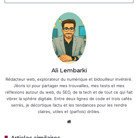
fort avec ses couleurs vives et son taux de
rafraîchissement élevé, pour le streaming ou la lecture.
Articles similaires
Samsung Galaxy Z Fold 8 : Les
précommandes battent tous les
records !
il y a 2 jours
Ali Lembarki
Gaffe chez Samsung : La date du
Rédacteur web, explorateur du numérique et bidouilleur invétéré.
prochain Galaxy Unpacked fuite sur le
J’écris ici pour partager mes trouvailles, mes tests et mes
web
réflexions autour du web, du SEO, de la tech et de tout ce qui fait
2 juillet 2026
vibrer la sphère digitale. Entre deux lignes de code et trois cafés
serrés, je décortique l’actu et les tendances pour les rendre
claires, utiles et (parfois) drôles.
Pour la photo, Samsung ne semble pas opter pour une
Website
refonte totale : le capteur principal de 50 mégapixels est
accompagné d’un ultra-grand-angle de 12 mégapixels
Articles similaires