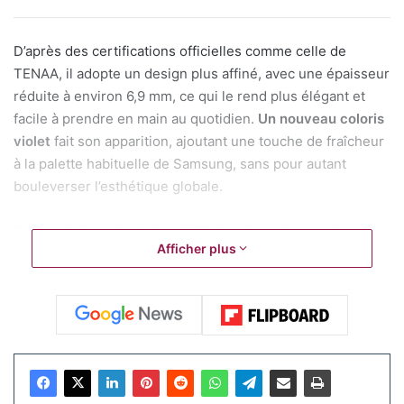
D’après des certifications officielles comme celle de
TENAA, il adopte un design plus affiné, avec une épaisseur
réduite à environ 6,9 mm, ce qui le rend plus élégant et
facile à prendre en main au quotidien.
Un nouveau coloris
violet
fait son apparition, ajoutant une touche de fraîcheur
à la palette habituelle de Samsung, sans pour autant
bouleverser l’esthétique globale.
Côté technique, le
Galaxy A57
devrait embarquer le
Afficher plus
processeur Exynos 1680, une puce maison de Samsung
qui promet des performances solides pour les tâches
courantes comme la navigation web, les jeux légers ou le
multitâche. Les configurations mémoire pourraient aller
jusqu’à 12 Go de RAM et 256 Go de stockage, avec une
stabilité appréciable pour un usage quotidien. L’écran, un
AMOLED de 6,6 ou 6,7 pouces en Full HD+, reste un point