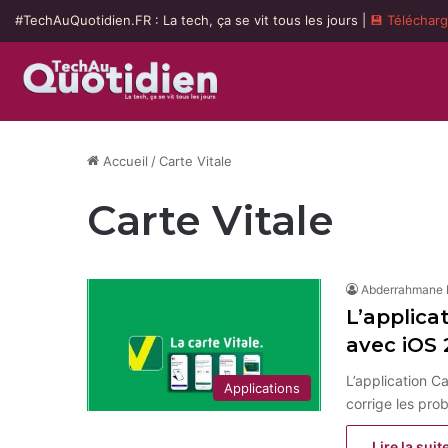
#TechAuQuotidien.FR : La tech, ça se vit tous les jours |
💾 Téléchar
Accueil
/
Carte Vitale
Carte Vitale
Abderrahmane
L’applica
avec iOS
L’application C
Applications
corrige les pro
Lire la suit