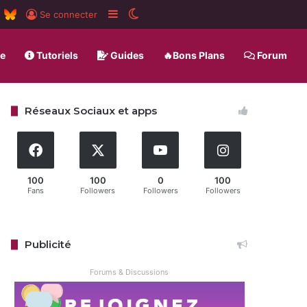
m
board
RSS
BlueSky
Sidebar (barre latérale)
Switch skin
Se connecter
ue
Tutoriels
Guides
🔥Bons Plans
Forum
Réseaux Sociaux et apps
100
100
0
100
Fans
Followers
Followers
Followers
Publicité
Forums & Discussions