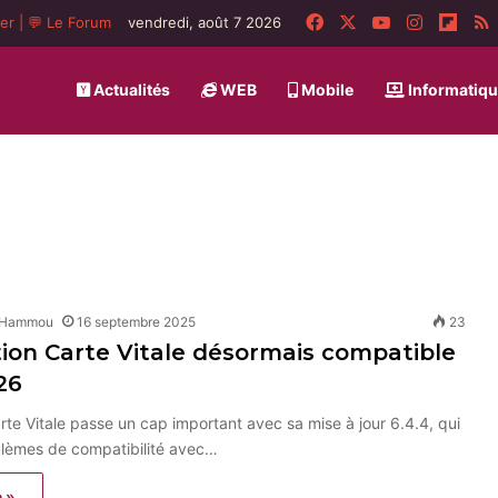
Facebook
X
YouTube
Instagra
Flip
ger
|
💬 Le Forum
vendredi, août 7 2026
Actualités
WEB
Mobile
Informatiq
 Hammou
16 septembre 2025
23
tion Carte Vitale désormais compatible
 26
arte Vitale passe un cap important avec sa mise à jour 6.4.4, qui
blèmes de compatibilité avec…
e »