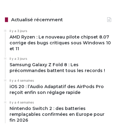
Actualisé récemment
il y a 3 jours
AMD Ryzen : Le nouveau pilote chipset 8.07
corrige des bugs critiques sous Windows 10
et 11
il y a 3 jours
Samsung Galaxy Z Fold 8 : Les
précommandes battent tous les records !
il y a 4 semaines
iOS 20 : l’Audio Adaptatif des AirPods Pro
reçoit enfin son réglage rapide
il y a 4 semaines
Nintendo Switch 2 : des batteries
remplaçables confirmées en Europe pour
fin 2026