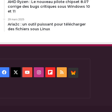
AMD Ryzen : Le nouveau pilote chipset 8.07
corrige des bugs critiques sous Windows 10
et 11
29 mars 2025
Aria2c : un outil puissant pour télécharger
des fichiers sous Linux
Facebook
X
YouTube
Instagram
Flipboard
RSS
BlueSky