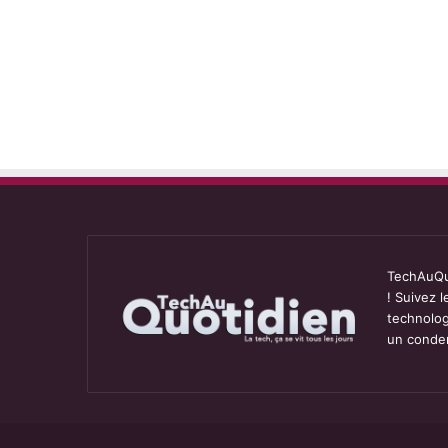
TechAuQuo
! Suivez 
technolog
un conden