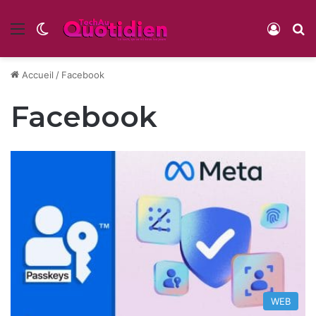
Menu
Switch skin
Conne
R
Accueil
/
Facebook
Facebook
WEB