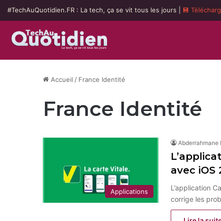
#TechAuQuotidien.FR : La tech, ça se vit tous les jours |
💾 Téléchar
Accueil
/
France Identité
France Identité
Abderrahmane
L’applica
avec iOS
L’application C
Applications
corrige les pro
Lire la suit