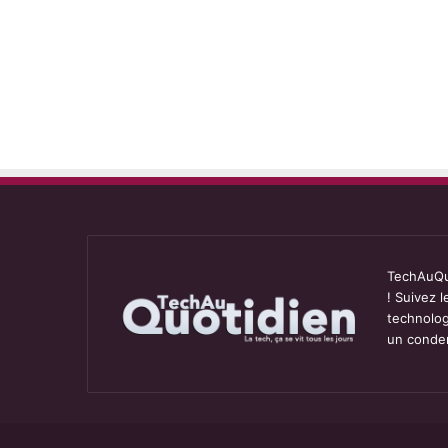
TechAuQuo
! Suivez 
technolog
un conden