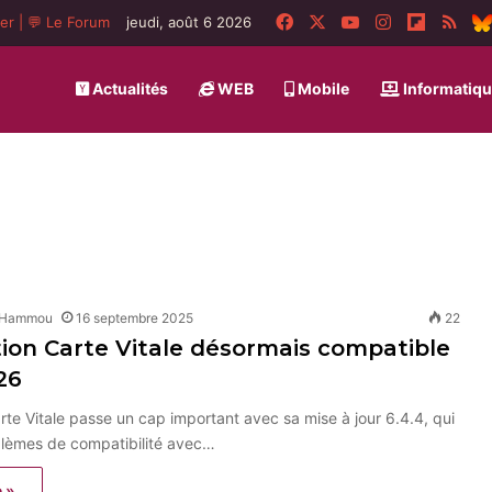
Facebook
X
YouTube
Instagram
Flipboa
RSS
ger
|
💬 Le Forum
jeudi, août 6 2026
Actualités
WEB
Mobile
Informatiq
 Hammou
16 septembre 2025
22
tion Carte Vitale désormais compatible
 26
arte Vitale passe un cap important avec sa mise à jour 6.4.4, qui
blèmes de compatibilité avec…
e »