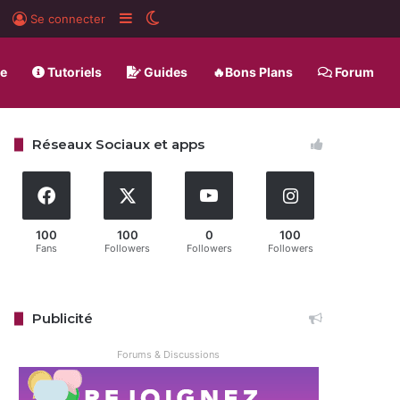
rd
BlueSky
Sidebar (barre latérale)
Switch skin
Se connecter
ue
Tutoriels
Guides
🔥Bons Plans
Forum
Réseaux Sociaux et apps
100
100
0
100
Fans
Followers
Followers
Followers
Publicité
Forums & Discussions