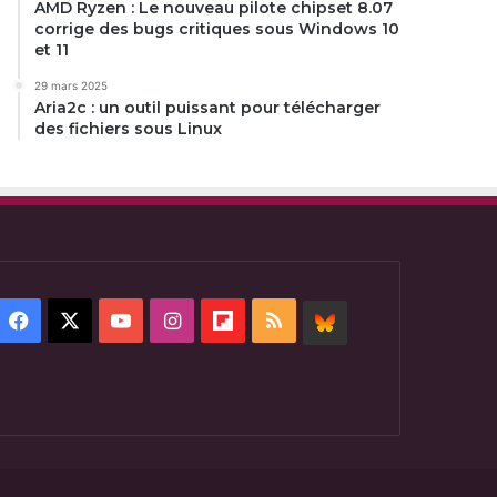
AMD Ryzen : Le nouveau pilote chipset 8.07
corrige des bugs critiques sous Windows 10
et 11
29 mars 2025
Aria2c : un outil puissant pour télécharger
des fichiers sous Linux
Facebook
X
YouTube
Instagram
Flipboard
RSS
BlueSky