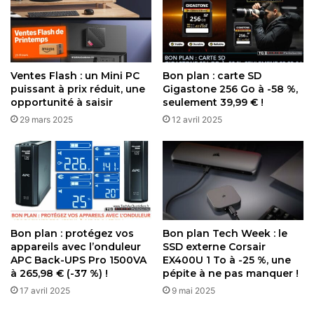
Cependant, l’aspect “toujours à l’écoute” de Bee soulève
des préoccupations majeures en matière de
confidentialité. Bien que la startup affirme que les
enregistrements audio ne sont ni stockés ni utilisés pour
Ventes Flash : un Mini PC
Bon plan : carte SD
entraîner ses modèles d’IA, et que les utilisateurs peuvent
puissant à prix réduit, une
Gigastone 256 Go à -58 %,
supprimer leurs données à tout moment, des doutes
opportunité à saisir
seulement 39,99 € !
persistent quant à l’évolution de ces politiques sous l’égide
29 mars 2025
12 avril 2025
d’Amazon. La firme, critiquée par le passé pour sa gestion
des données d’
Alexa
et de
Ring
, promet de renforcer le
contrôle des utilisateurs sur leurs appareils, mais sans
préciser si elle maintiendra les engagements initiaux de
Bee. Des fonctionnalités en cours de développement,
comme la limitation des enregistrements aux voix
Bon plan : protégez vos
Bon plan Tech Week : le
consentantes ou à des contextes spécifiques, pourraient
appareils avec l’onduleur
SSD externe Corsair
atténuer ces inquiétudes, mais elles ne sont pas encore
APC Back-UPS Pro 1500VA
EX400U 1 To à -25 %, une
disponibles.
à 265,98 € (-37 %) !
pépite à ne pas manquer !
17 avril 2025
9 mai 2025
Cette opération positionne Amazon dans une course