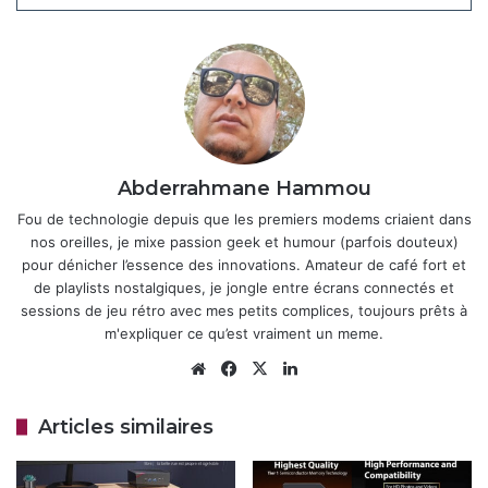
Bon Plan : NiPoGi E3B Mini PC Ryzen 7
à -47% sur Amazon, une pépite pour le
bureau et le gaming léger !
6 août 2025
Cette acquisition marque le retour d’Amazon dans le
Abderrahmane Hammou
secteur des
wearables
, après l’échec de son bracelet Halo
Fou de technologie depuis que les premiers modems criaient dans
en 2023. Bee, qui a levé 7 millions de dollars l’an dernier,
nos oreilles, je mixe passion geek et humour (parfois douteux)
ambitionne de créer un “cloud phone”, une extension
pour dénicher l’essence des innovations. Amateur de café fort et
numérique du smartphone capable d’accéder aux
de playlists nostalgiques, je jongle entre écrans connectés et
sessions de jeu rétro avec mes petits complices, toujours prêts à
notifications, calendriers et messages de l’utilisateur pour
m'expliquer ce qu’est vraiment un meme.
une assistance proactive. Cette synergie pourrait
Website
Facebook
X
Linkedin
permettre à Amazon d’étendre la portée de ses assistants
vocaux au-delà des enceintes Echo, en s’alignant sur une
tendance plus large où Meta, Apple et OpenAI explorent
Articles similaires
également les wearables IA.