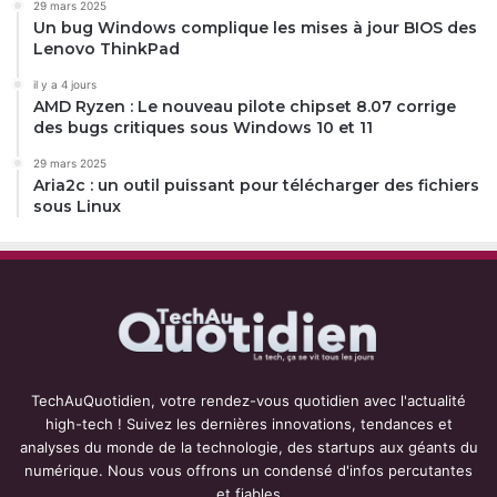
29 mars 2025
Un bug Windows complique les mises à jour BIOS des
Lenovo ThinkPad
il y a 4 jours
AMD Ryzen : Le nouveau pilote chipset 8.07 corrige
des bugs critiques sous Windows 10 et 11
29 mars 2025
Aria2c : un outil puissant pour télécharger des fichiers
sous Linux
TechAuQuotidien, votre rendez-vous quotidien avec l'actualité
high-tech ! Suivez les dernières innovations, tendances et
analyses du monde de la technologie, des startups aux géants du
numérique. Nous vous offrons un condensé d'infos percutantes
et fiables