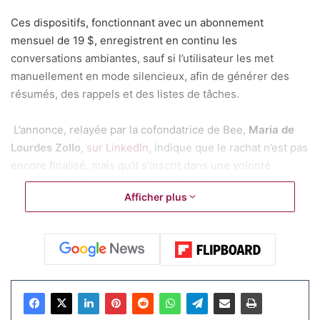
Ces dispositifs, fonctionnant avec un abonnement
mensuel de 19 $, enregistrent en continu les
conversations ambiantes, sauf si l’utilisateur les met
manuellement en mode silencieux, afin de générer des
résumés, des rappels et des listes de tâches.
L’annonce, relayée par la cofondatrice de Bee,
Maria de
Lourdes Zollo
,
sur LinkedIn
, indique que le rachat n’est pas
encore finalisé, mais qu’il s’inscrit dans une volonté
d’Amazon d’intégrer une IA “agentique” et personnalisée à
Afficher plus
son offre, notamment aux côtés d’Alexa.
Articles similaires
Panne chez AWS : plusieurs services
populaires touchés dans le monde
20 octobre 2025