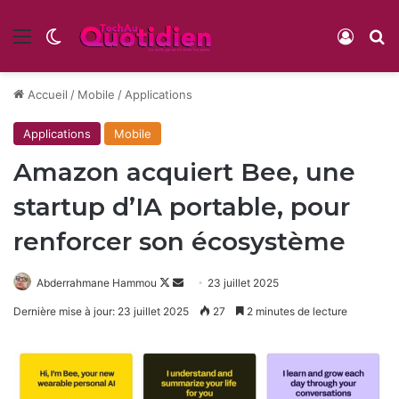
Menu
Switch skin
Conne
R
Accueil
/
Mobile
/
Applications
Applications
Mobile
Amazon acquiert Bee, une
startup d’IA portable, pour
renforcer son écosystème
Follow
Envoyer
Abderrahmane Hammou
23 juillet 2025
on
un
Dernière mise à jour: 23 juillet 2025
27
2 minutes de lecture
X
courriel