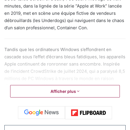
minutes, dans la lignée de la série “Apple at Work” lancée
en 2019, met en scène une équipe fictive de vendeurs
débrouillards (les Underdogs) qui naviguent dans le chaos
d’un salon professionnel, Container Con.
Tandis que les ordinateurs Windows s’effondrent en
cascade sous l’effet d’écrans bleus fatidiques, les appareils
Apple continuent de ronronner sans encombre. Inspirée
de l’incident CrowdStrike de juillet 2024, qui a paralysé 8,5
millions de PC Windows à travers le monde en raison
d’une mise à jour défaillante, cette pub rappelle
Afficher plus
subtilement que les Macs, grâce à leurs restrictions sur
l’accès kernel, échappent à ce genre de catastrophes.
C’est un rappel ludique, mais clair : la fiabilité n’est pas
négociable dans un monde pro connecté.
Le scénario, un mélange de comédie absurde et de