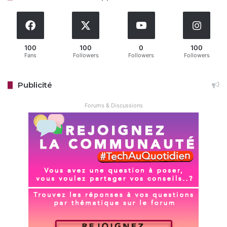
Articles similaires
AMD Ryzen : Le nouveau pilote chipset
8.07 corrige des bugs critiques sous
100
100
0
100
Windows 10 et 11
Fans
Followers
Followers
Followers
il y a 3 jours
Samsung Galaxy Z Fold 8 : Les
Publicité
précommandes battent tous les
records !
Forums & Discussions
il y a 3 jours
Au-delà du rire, cette pub tombe dans un timing parfait,
juste une semaine avant la fin du support de Windows 10
le 14 octobre 2025, poussant des millions d’utilisateurs à
envisager une migration. Des sources sur le web notent
que, si les Macs sont effectivement plus imperméables aux
virus et pannes kernel grâce à leurs protections