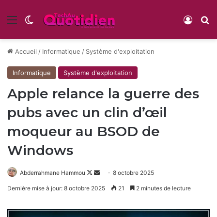
Menu
Switch skin
Conne
R
Accueil
/
Informatique
/
Système d'exploitation
Informatique
Système d'exploitation
Apple relance la guerre des
pubs avec un clin d’œil
moqueur au BSOD de
Windows
Follow
Envoyer
Abderrahmane Hammou
8 octobre 2025
on
un
Dernière mise à jour: 8 octobre 2025
21
2 minutes de lecture
X
courriel