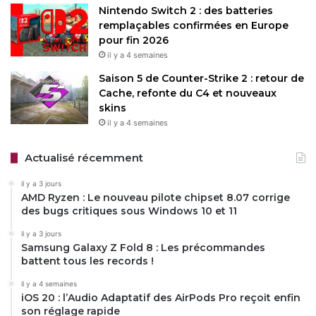
sembler forcé pour un public B2B, et ignorer que les BSOD
Nintendo Switch 2 : des batteries
sont rares en usage normal.
remplaçables confirmées en Europe
pour fin 2026
il y a 4 semaines
En fin de compte, cette offensive publicitaire ravive une
rivalité vieille de décennies, tout en soulignant un vrai
Saison 5 de Counter-Strike 2 : retour de
atout des Macs : une sécurité proactive qui évite les
Cache, refonte du C4 et nouveaux
skins
interruptions coûteuses. Si vous jonglez entre Windows et
il y a 4 semaines
Apple au boulot, c’est l’occasion de tester un switch,
surtout avec les promos sur les Mac M4 en ce moment.
Actualisé récemment
Mais pour les irréductibles de l’open-source, Linux reste
une alternative gratuite et robuste. Apple score un point
il y a 3 jours
AMD Ryzen : Le nouveau pilote chipset 8.07 corrige
humoristique, mais la bataille de la fiabilité continue.
des bugs critiques sous Windows 10 et 11
Pour visionner la vidéo et vous faire votre avis :
il y a 3 jours
Samsung Galaxy Z Fold 8 : Les précommandes
battent tous les records !
il y a 4 semaines
iOS 20 : l’Audio Adaptatif des AirPods Pro reçoit enfin
son réglage rapide