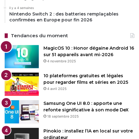
il y a 4 semaines
Nintendo Switch 2 : des batteries remplaçables
confirmées en Europe pour fin 2026
Tendances du moment
MagicOS 10 : Honor dégaine Android 16
sur 51 appareils avant mi-2026
[The Underdogs: BSOD sur YouTube].
4 novembre 2025
10 plateformes gratuites et légales
Restez connecté via Google News
pour regarder films et séries en 2025
Suivez-nous pour les dernières mises à jour et guides.
4 avril 2025
Samsung One UI 8.0 : apporte une
refonte significative à son mode DeX
18 septembre 2025
Pinokio : installez l’IA en local sur votre
Copy URL
ordinateur