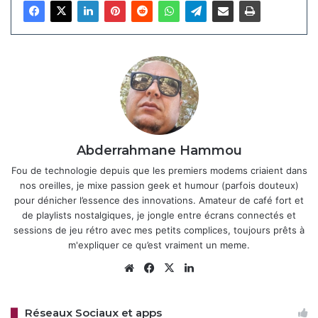
démonstration technique, suit l’équipe en route pour
boucler un gros contrat. À peine arrivés, le drame : une
panne massive évoque le fiasco CrowdStrike, où
un pilote
défectueux a déclenché des BSOD
en accédant
illégalement au cœur du système d’exploitation. Les
Underdogs, armés de leurs iPhones, MacBooks et Apple
Watches, continuent leur pitch sans sourciller, utilisant
AirDrop pour partager des fichiers, Siri pour des rappels
Abderrahmane Hammou
instantanés, ou encore l’Apple Intelligence pour générer
Fou de technologie depuis que les premiers modems criaient dans
des résumés rapides. Un expert IT fait même une
nos oreilles, je mixe passion geek et humour (parfois douteux)
apparition pour expliquer, avec un brin d’ironie, pourquoi
pour dénicher l’essence des innovations. Amateur de café fort et
macOS verrouille ces accès sensibles, une sécurité “qui
de playlists nostalgiques, je jongle entre écrans connectés et
n’a pas d’équivalente”, comme le conclut la vidéo. Ce n’est
sessions de jeu rétro avec mes petits complices, toujours prêts à
m'expliquer ce qu’est vraiment un meme.
pas la première fois qu’Apple taquine Microsoft : rappelez-
vous la campagne “Get a Mac” de 2006, où Justin Long
Website
Facebook
X
Linkedin
incarnait un Mac cool face à un PC maladroit.
Réseaux Sociaux et apps