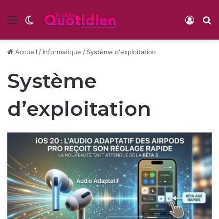
Menu
Switch skin
Conne
R
Accueil
/
Informatique
/
Système d'exploitation
Système
d’exploitation