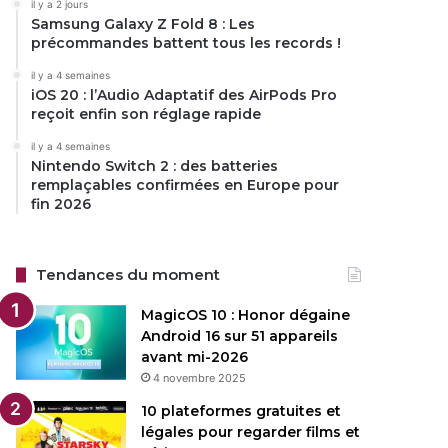
il y a 2 jours
Samsung Galaxy Z Fold 8 : Les
précommandes battent tous les records !
il y a 4 semaines
iOS 20 : l’Audio Adaptatif des AirPods Pro
reçoit enfin son réglage rapide
il y a 4 semaines
Nintendo Switch 2 : des batteries
remplaçables confirmées en Europe pour
fin 2026
Tendances du moment
MagicOS 10 : Honor dégaine
Android 16 sur 51 appareils
avant mi-2026
4 novembre 2025
10 plateformes gratuites et
légales pour regarder films et