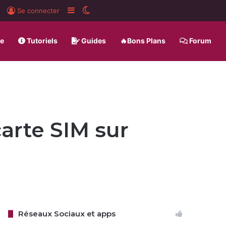
rd
BlueSky
Sidebar (barre latérale)
Switch skin
Se connecter
ue
Tutoriels
Guides
🔥Bons Plans
Forum
arte SIM sur
Réseaux Sociaux et apps