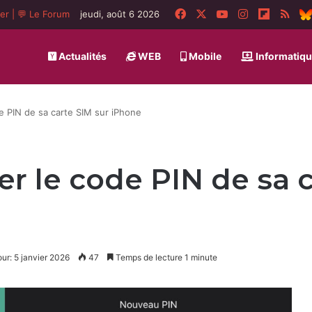
Facebook
X
YouTube
Instagram
Flipboa
RSS
ger
|
💬 Le Forum
jeudi, août 6 2026
Actualités
WEB
Mobile
Informatiq
 PIN de sa carte SIM sur iPhone
 le code PIN de sa c
our: 5 janvier 2026
47
Temps de lecture 1 minute