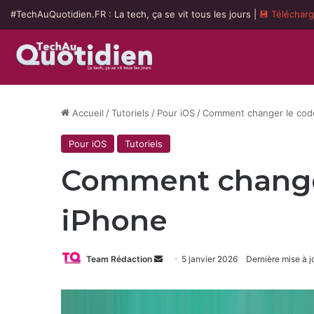
#TechAuQuotidien.FR : La tech, ça se vit tous les jours |
💾 Téléchar
Accueil
/
Tutoriels
/
Pour iOS
/
Comment changer le code
Pour iOS
Tutoriels
Comment changer
iPhone
Envoyer
Team Rédaction
5 janvier 2026
Dernière mise à j
un
courriel