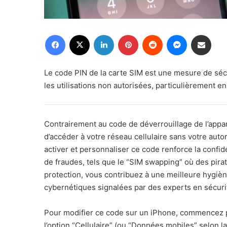
Facebook
X
Linkedin
Pinterest
Reddit
Messenger
Partager par email
Le code PIN de la carte SIM est une mesure de sécu
les utilisations non autorisées, particulièrement e
Contrairement au code de déverrouillage de l’appa
d’accéder à votre réseau cellulaire sans votre autor
activer et personnaliser ce code renforce la confid
de fraudes, tels que le “SIM swapping” où des pira
protection, vous contribuez à une meilleure hygiè
cybernétiques signalées par des experts en sécuri
Pour modifier ce code sur un iPhone, commencez pa
l’option “Cellulaire” (ou “Données mobiles” selon la