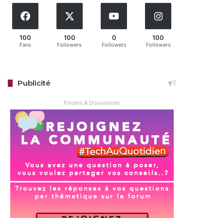
100
100
0
100
Fans
Followers
Followers
Followers
Publicité
Forums & Discussions