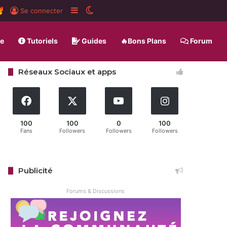
rd
S
BlueSky
Sidebar (barre latérale)
Switch skin
Se connecter
ue
Tutoriels
Guides
🔥Bons Plans
Forum
Réseaux Sociaux et apps
100
100
0
100
Fans
Followers
Followers
Followers
Publicité
Forums & Discussions