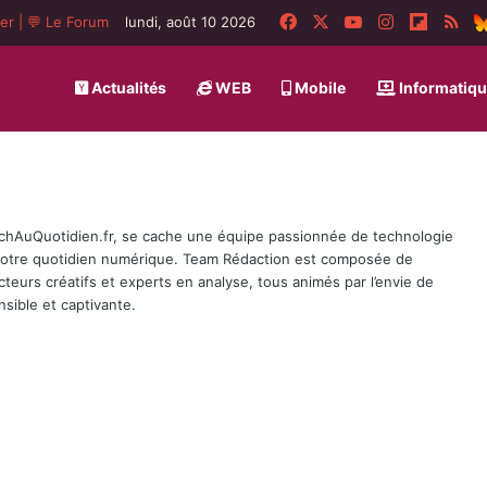
Facebook
X
YouTube
Instagram
Flipboa
RS
ger
|
💬 Le Forum
lundi, août 10 2026
Actualités
WEB
Mobile
Informatiq
TechAuQuotidien.fr, se cache une équipe passionnée de technologie
 notre quotidien numérique. Team Rédaction est composée de
cteurs créatifs et experts en analyse, tous animés par l’envie de
sible et captivante.