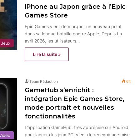
iPhone au Japon grâce à l’Epic
Games Store
Epic Games vient de marquer un nouveau point
dans sa longue bataille contre Apple. Depuis fin
avril 2026, les utilisateurs…
Jeux
Lire la suite »
Team Rédaction
64
GameHub s’enrichit :
intégration Epic Games Store,
mode portrait et nouvelles
fonctionnalités
L’application GameHub, très appréciée sur Android
pour lancer des jeux PC, vient de recevoir une mise
Vidéo