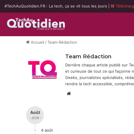
#TechAuQuotidien.FR : La tech, ça se vit tous les jours |
💾 Téléchar
Accueil
/
Team Rédaction
Team Rédaction
Derrière chaque article publié sur 
et curieuse de tout ce qui façonne
Geeks, journalistes spécialisés, réda
rendre la tech accessible, compréhen
Website
Août
- 2026 -
4 août