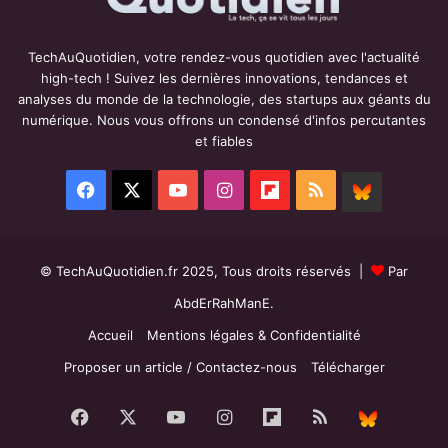
TechAuQuotidien, votre rendez-vous quotidien avec l'actualité
high-tech ! Suivez les dernières innovations, tendances et
analyses du monde de la technologie, des startups aux géants du
numérique. Nous vous offrons un condensé d'infos percutantes
et fiables
Facebook
X
YouTube
Instagram
Flipboard
RSS
BlueSky
© TechAuQuotidien.fr 2025, Tous droits réservés |
Par
AbdErRahManE.
Accueil
Mentions légales & Confidentialité
Proposer un article / Contactez-nous
Télécharger
Facebook
X
YouTube
Instagram
Flipboard
RSS
BlueS