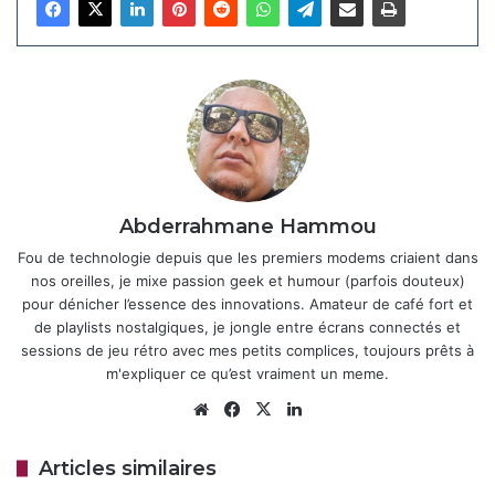
iOS 20 : l’Audio Adaptatif des AirPods
Pro reçoit enfin son réglage rapide
il y a 4 semaines
iOS 26.4.1 : Apple active
automatiquement la protection contre
le vol d’iPhone
28 avril 2026
Abderrahmane Hammou
Fou de technologie depuis que les premiers modems criaient dans
nos oreilles, je mixe passion geek et humour (parfois douteux)
Ouvrez l’application
Réglages
sur votre iPhone.
pour dénicher l’essence des innovations. Amateur de café fort et
de playlists nostalgiques, je jongle entre écrans connectés et
Allez dans la section
Apps
.
sessions de jeu rétro avec mes petits complices, toujours prêts à
Trouvez et sélectionnez
Safari
.
m'expliquer ce qu’est vraiment un meme.
Dans la partie Rechercher, désactivez
Website
Facebook
X
Linkedin
l’option
Afficher les recherches récentes
.
Articles similaires
Et voilà ! Désormais, quand vous taperez dans la barre de