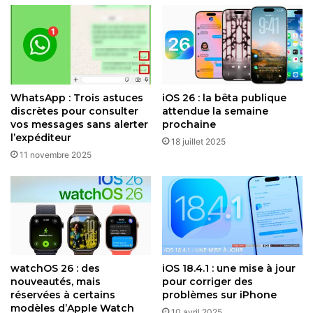
recherche, plus rien ne s’affichera sous vos yeux – ou ceux
des curieux. C’est rapide et efficace.
Cette option fait partie des nouveautés d’iOS 18.4. Il y en a
d’autres, comme la possibilité de mettre en pause un
téléchargement sur l’App Store pour le reprendre plus tard
WhatsApp : Trois astuces
iOS 26 : la bêta publique
sans tout recommencer. Si vous aimez personnaliser votre
discrètes pour consulter
attendue la semaine
vos messages sans alerter
prochaine
expérience, prenez quelques minutes pour fouiller dans
l’expéditeur
18 juillet 2025
les réglages après la mise à jour. Vous pourriez être
11 novembre 2025
surpris par ce que vous trouvez !
Restez connecté via Google News
Suivez-nous pour les dernières mises à jour et guides.
watchOS 26 : des
iOS 18.4.1 : une mise à jour
nouveautés, mais
pour corriger des
réservées à certains
problèmes sur iPhone
modèles d’Apple Watch
10 avril 2025