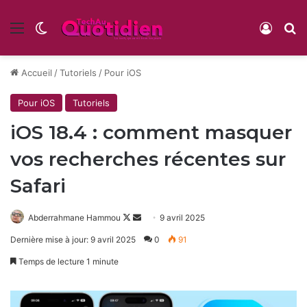
Menu
Switch skin
Conne
R
Accueil
/
Tutoriels
/
Pour iOS
Pour iOS
Tutoriels
iOS 18.4 : comment masquer
vos recherches récentes sur
Safari
Follow
Envoyer
Abderrahmane Hammou
9 avril 2025
on
un
Dernière mise à jour: 9 avril 2025
0
91
X
courriel
Temps de lecture 1 minute