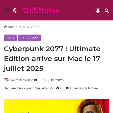
Menu
Switch skin
Conne
R
Accueil
/
Jeux Vidéo
Jeux
Jeux Vidéo
Cyberpunk 2077 : Ultimate
Edition arrive sur Mac le 17
juillet 2025
Envoyer
Team Rédaction
16 juillet 2025
un
Dernière mise à jour: 16 juillet 2025
28
2 minutes de lecture
courriel