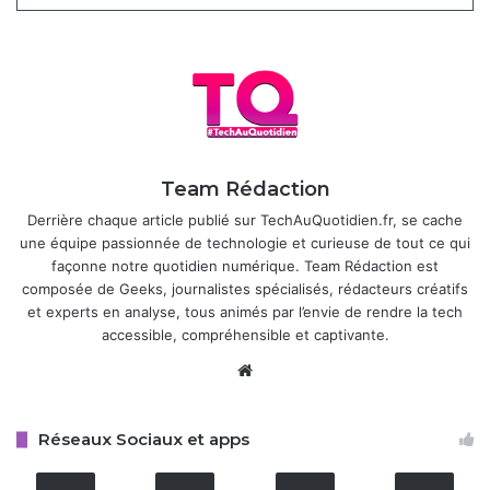
Cette version est conçue pour tirer parti des puces Apple
Silicon (M1, M2, M3, M4 et leurs variantes), nécessitant un
minimum de 16 Go de mémoire unifiée et macOS Sequoia
15.5 ou ultérieur. Des préréglages graphiques « For This
Mac » adaptés à chaque modèle de Mac garantissent une
balance optimale entre performance et qualité visuelle. Le
Team Rédaction
jeu exploite l’API Metal d’Apple, avec des technologies
Derrière chaque article publié sur TechAuQuotidien.fr, se cache
comme le rendu différé basé sur tuiles (TBDR), MetalFX
une équipe passionnée de technologie et curieuse de tout ce qui
Upscaling et AMD FSR pour l’amélioration de la résolution
façonne notre quotidien numérique. Team Rédaction est
et la génération de frames. Une mise à jour future
composée de Geeks, journalistes spécialisés, rédacteurs créatifs
intégrera Metal 4, avec MetalFX Frame Interpolation et
et experts en analyse, tous animés par l’envie de rendre la tech
accessible, compréhensible et captivante.
MetalFX Denoising, permettant d’atteindre jusqu’à 120
images par seconde sur les réglages Ultra avec le path
Website
tracing activé.
Réseaux Sociaux et apps
Articles similaires