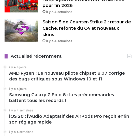
pour fin 2026
CD Projekt Red
CyberPunk 2077
il y a 4 semaines
Saison 5 de Counter-Strike 2 : retour de
Cache, refonte du C4 et nouveaux
Copy URL
skins
il y a 4 semaines
Actualisé récemment
il y a 4 jours
AMD Ryzen : Le nouveau pilote chipset 8.07 corrige
des bugs critiques sous Windows 10 et 11
il y a 4 jours
Samsung Galaxy Z Fold 8 : Les précommandes
battent tous les records !
il y a 4 semaines
iOS 20 : l’Audio Adaptatif des AirPods Pro reçoit enfin
son réglage rapide
il y a 4 semaines