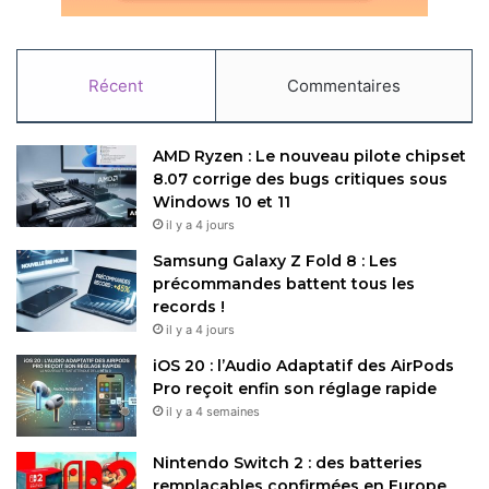
Disponible dès le 17 juillet 2025,
Cyberpunk 2077: Ultimate
Edition
est un test pour les capacités gaming des Mac,
Récent
Commentaires
notamment sur des machines haut de gamme comme le
MacBook Pro M4 Max
. Une diffusion REDstream le 16
juillet devrait détailler le patch 2.3, qui inclut de nouvelles
AMD Ryzen : Le nouveau pilote chipset
fonctionnalités. Bien que non prévu pour la
Nintendo
8.07 corrige des bugs critiques sous
Switch 2
, le jeu partage une compatibilité architecturale
Windows 10 et 11
grâce à l’utilisation de l’ARM. Pour plus d’informations,
il y a 4 jours
consultez le site officiel de
Cyberpunk 2077
ou les
Samsung Galaxy Z Fold 8 : Les
plateformes de distribution numériques.
précommandes battent tous les
records !
il y a 4 jours
Restez connecté via Google News
iOS 20 : l’Audio Adaptatif des AirPods
Suivez-nous pour les dernières mises à jour et guides.
Pro reçoit enfin son réglage rapide
il y a 4 semaines
Nintendo Switch 2 : des batteries
remplaçables confirmées en Europe