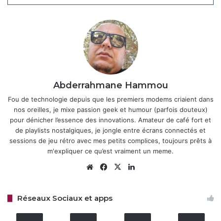
parcours abordent des sujets clés comme la
désindustrialisation, la préservation du patrimoine ou
encore la déportation des juifs dans la région pendant
la
Seconde Guerre mondiale
, en lien direct avec les
programmes du lycée. Les enseignants peuvent
également intégrer ces ressources dans leurs cours grâce
à des exercices pédagogiques disponibles via le catalogue
Abderrahmane Hammou
Correlyce sur Atrium, permettant une approche
Fou de technologie depuis que les premiers modems criaient dans
participative et adaptée à chaque classe.
nos oreilles, je mixe passion geek et humour (parfois douteux)
pour dénicher l’essence des innovations. Amateur de café fort et
Pour les élèves, c’est une opportunité unique de plonger
de playlists nostalgiques, je jongle entre écrans connectés et
dans des thématiques historiques et sociétales à travers
sessions de jeu rétro avec mes petits complices, toujours prêts à
m'expliquer ce qu’est vraiment un meme.
des images d’archives vivantes. Par exemple, vous
pourriez explorer les mutations industrielles de la région
Website
Facebook
X
Linkedin
ou comprendre les enjeux de la préservation du
patrimoine à travers des témoignages d’époque. Selon
le
Réseaux Sociaux et apps
site officiel d’Atrium
, ces contenus sont enrichis chaque
année, garantissant une ressource toujours plus complète