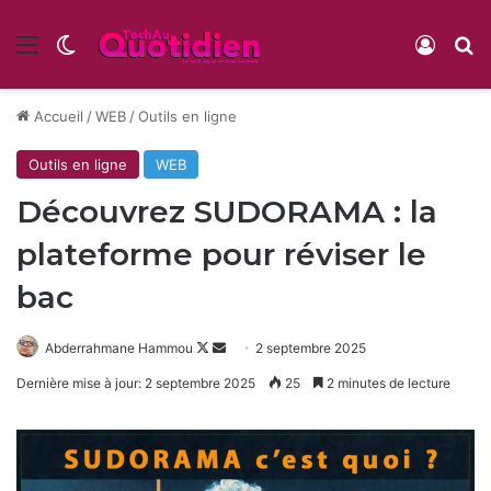
Menu
Switch skin
Conne
R
Accueil
/
WEB
/
Outils en ligne
Outils en ligne
WEB
Découvrez SUDORAMA : la
plateforme pour réviser le
bac
Follow
Envoyer
Abderrahmane Hammou
2 septembre 2025
on
un
Dernière mise à jour: 2 septembre 2025
25
2 minutes de lecture
X
courriel