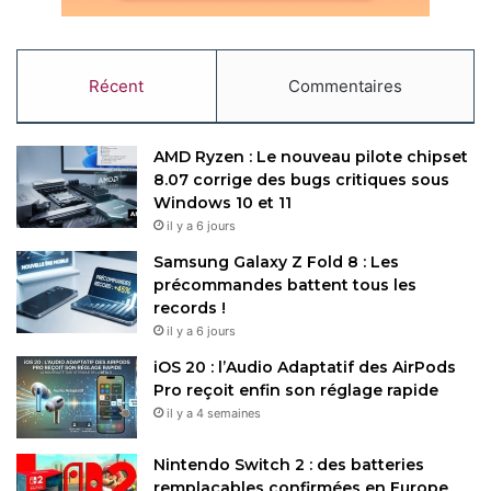
Restez connecté via Google News
Récent
Commentaires
Suivez-nous pour les dernières mises à jour et guides.
AMD Ryzen : Le nouveau pilote chipset
8.07 corrige des bugs critiques sous
Windows 10 et 11
il y a 6 jours
BAC
INA
SUDORAMA
Samsung Galaxy Z Fold 8 : Les
précommandes battent tous les
records !
Copy URL
il y a 6 jours
iOS 20 : l’Audio Adaptatif des AirPods
Pro reçoit enfin son réglage rapide
il y a 4 semaines
Nintendo Switch 2 : des batteries
remplaçables confirmées en Europe