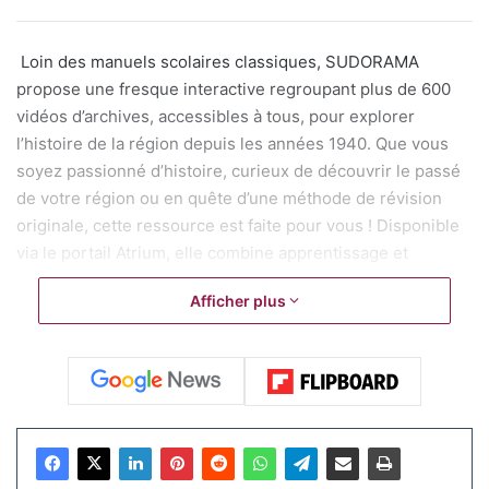
Loin des manuels scolaires classiques, SUDORAMA
propose une fresque interactive regroupant plus de 600
vidéos d’archives, accessibles à tous, pour explorer
l’histoire de la région depuis les années 1940. Que vous
soyez passionné d’histoire, curieux de découvrir le passé
de votre région ou en quête d’une méthode de révision
originale, cette ressource est faite pour vous ! Disponible
via le portail Atrium, elle combine apprentissage et
découverte culturelle pour rendre vos révisions plus
Afficher plus
dynamiques.
SUDORAMA, c’est bien plus qu’une simple banque de
vidéos. La plateforme propose des parcours thématiques
conçus par des universitaires du
Laboratoire Telemme de
la Maison Méditerranéenne des Sciences de l’Homme
, en
collaboration avec des enseignants et le Rectorat. Ces