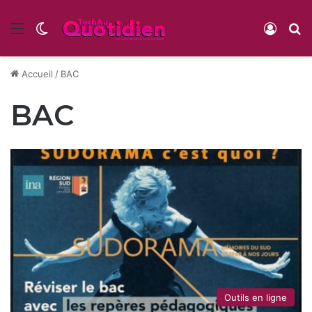
Menu
Switch skin
Conne
R
Accueil
/
BAC
BAC
Outils en ligne