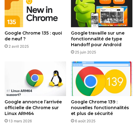
prévisions de batterie précises
31 mars 2026
Google Chrome 135 : quoi
Google travaille sur une
Pour la majorité des utilisateurs, ces outils apparaissent
de neuf ?
fonctionnalité de type
automatiquement dans l’interface d’enregistrement et
Handoff pour Android
2 avril 2025
d’édition de Google Vids (disponible sur desktop via
25 juin 2025
docs.google.com/videos). Il s’agit d’une nouveauté
bienvenue qui abaisse nettement le seuil d’entrée pour
créer du contenu vidéo de qualité, sans nécessiter de
compétences techniques pointues ni de budget important.
Une belle avancée dans un marché où l’IA rend la vidéo de
plus en plus accessible à tous.
Google annonce l’arrivée
Google Chrome 139 :
officielle de Chrome sur
nouvelles fonctionnalités
Linux ARM64
et plus de sécurité
Restez connecté via Google News
13 mars 2026
6 août 2025
Suivez-nous pour les dernières mises à jour et guides.