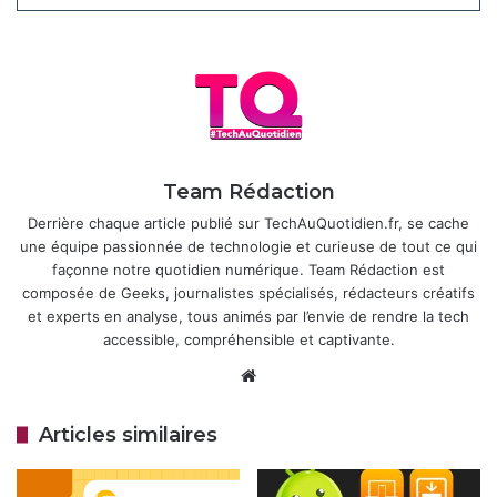
Cette décision supprime les limites temporaires qui
devaient prendre fin en mai 2026 et étend l’accès à des
publics jusqu’ici exclus, comme les enseignants, les
étudiants, les créateurs indépendants ou les associations.
Google renforce ainsi sa stratégie d’accessibilité, et rend la
production vidéo aussi simple et collaborative que
l’utilisation de Docs ou Slides. Notez cependant que les
Team Rédaction
fonctionnalités les plus avancées, comme la génération de
Derrière chaque article publié sur TechAuQuotidien.fr, se cache
vidéos avec
Veo 3
, restent réservées aux abonnements
une équipe passionnée de technologie et curieuse de tout ce qui
Google AI Pro/Ultra ou aux plans Workspace supérieurs.
façonne notre quotidien numérique. Team Rédaction est
composée de Geeks, journalistes spécialisés, rédacteurs créatifs
et experts en analyse, tous animés par l’envie de rendre la tech
Articles similaires
accessible, compréhensible et captivante.
Android va enfin permettre une
Website
sonnerie différente par carte SIM
18 avril 2026
Articles similaires
Google Maps améliore la navigation
des voitures électriques avec des