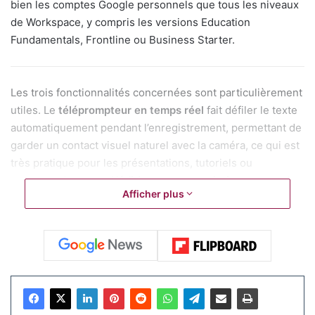
bien les comptes Google personnels que tous les niveaux
de Workspace, y compris les versions Education
Fundamentals, Frontline ou Business Starter.
Les trois fonctionnalités concernées sont particulièrement
utiles. Le
téléprompteur en temps réel
fait défiler le texte
automatiquement pendant l’enregistrement, permettant de
garder un contact visuel naturel avec la caméra, ce qui est
très pratique pour les présentations, tutoriels ou
messages internes. L’
édition par transcription
permet de
Afficher plus
couper, supprimer des pauses ou des mots parasites
directement dans le texte : les modifications s’appliquent
instantanément à la vidéo. Enfin, les
sous-titres stylés et
animés
ajoutent un rendu professionnel et améliorent
nettement l’accessibilité, surtout pour les contenus
visionnés sans son.