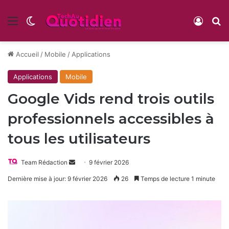
Menu
Switch skin
Conne
R
Accueil
/
Mobile
/
Applications
Applications
Mobile
Google Vids rend trois outils
professionnels accessibles à
tous les utilisateurs
Envoyer
Team Rédaction
9 février 2026
un
Dernière mise à jour: 9 février 2026
26
Temps de lecture 1 minute
courriel