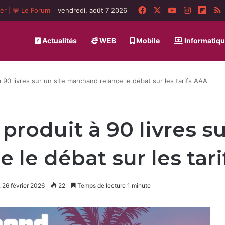
Facebook
X
YouTube
Instagra
Flip
ger
|
💬 Le Forum
vendredi, août 7 2026
Actualités
WEB
Mobile
Informatiq
 90 livres sur un site marchand relance le débat sur les tarifs AAA
 produit à 90 livres su
 le débat sur les tar
: 26 février 2026
22
Temps de lecture 1 minute