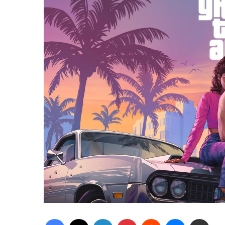
Facebook
X
Linkedin
Pinterest
Reddit
Messenger
Partager par email