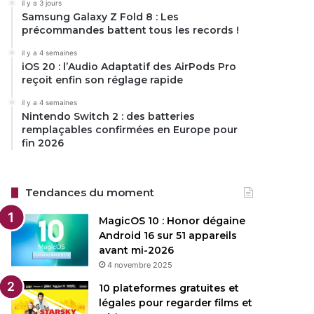
il y a 3 jours
Samsung Galaxy Z Fold 8 : Les
précommandes battent tous les records !
il y a 4 semaines
iOS 20 : l’Audio Adaptatif des AirPods Pro
reçoit enfin son réglage rapide
il y a 4 semaines
Nintendo Switch 2 : des batteries
remplaçables confirmées en Europe pour
fin 2026
Tendances du moment
MagicOS 10 : Honor dégaine
Android 16 sur 51 appareils
avant mi-2026
4 novembre 2025
10 plateformes gratuites et
légales pour regarder films et