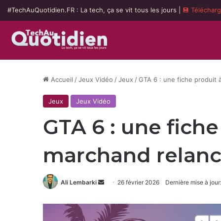
#TechAuQuotidien.FR : La tech, ça se vit tous les jours |
💾 Téléchar
Accueil
/
Jeux Vidéo
/
Jeux
/
GTA 6 : une fiche produit à
Jeux
Jeux Vidéo
GTA 6 : une fiche
marchand relance
Envoyer
Ali Lembarki
26 février 2026
Dernière mise à jour
un
courriel