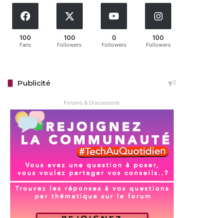
100
100
0
100
Fans
Followers
Followers
Followers
Publicité
Forums & Discussions