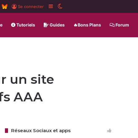
m
board
RSS
BlueSky
Sidebar (barre latérale)
Switch skin
Se connecter
ue
Tutoriels
Guides
🔥Bons Plans
Forum
r un site
ifs AAA
Réseaux Sociaux et apps