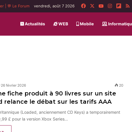
Facebook
X
YouTube
Instagra
Flip
ger
|
💬 Le Forum
vendredi, août 7 2026
Actualités
WEB
Mobile
Informatiq
26 février 2026
20
e fiche produit à 90 livres sur un site
relance le débat sur les tarifs AAA
ritannique (Loaded, anciennement CD Keys) a temporairement
9,99 £ pour la version Xbox Series…
e »