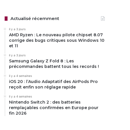
Actualisé récemment
il y a 3 jours
AMD Ryzen : Le nouveau pilote chipset 8.07
corrige des bugs critiques sous Windows 10
et 11
il y a 3 jours
Samsung Galaxy Z Fold 8 : Les
précommandes battent tous les records !
il y a 4 semaines
iOS 20 : l’Audio Adaptatif des AirPods Pro
reçoit enfin son réglage rapide
il y a 4 semaines
Nintendo Switch 2 : des batteries
remplaçables confirmées en Europe pour
fin 2026