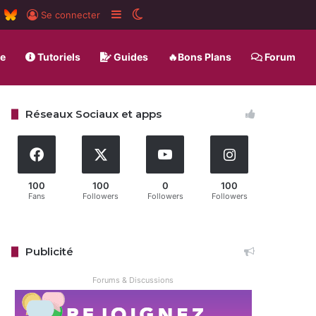
m
board
RSS
BlueSky
Sidebar (barre latérale)
Switch skin
Se connecter
ue
Tutoriels
Guides
🔥Bons Plans
Forum
Réseaux Sociaux et apps
100
100
0
100
Fans
Followers
Followers
Followers
Publicité
Forums & Discussions