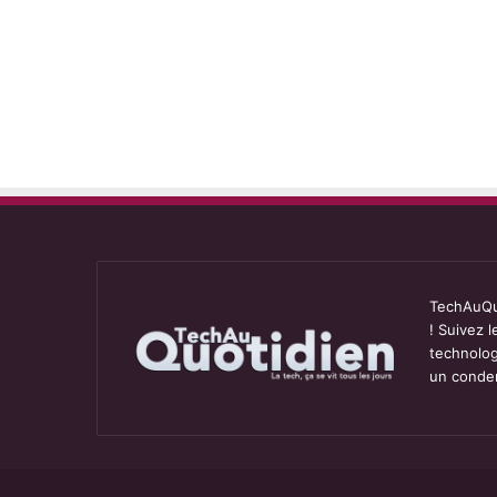
TechAuQuo
! Suivez 
technolog
un conden