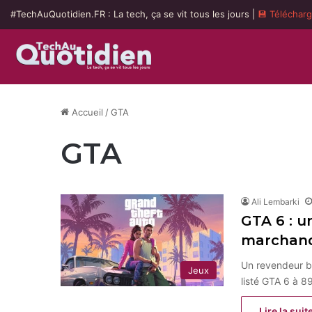
#TechAuQuotidien.FR : La tech, ça se vit tous les jours |
💾 Téléchar
Accueil
/
GTA
GTA
Ali Lembarki
GTA 6 : un
marchand 
Un revendeur b
Jeux
listé GTA 6 à 8
Lire la suit