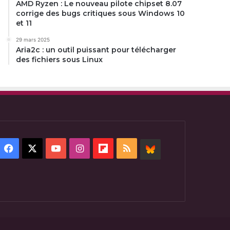
AMD Ryzen : Le nouveau pilote chipset 8.07
corrige des bugs critiques sous Windows 10
et 11
29 mars 2025
Aria2c : un outil puissant pour télécharger
des fichiers sous Linux
Facebook
X
YouTube
Instagram
Flipboard
RSS
BlueSky