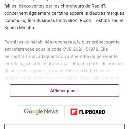
failles, découvertes par les chercheurs de Rapid7,
concernent également certains appareils d’autres marques
comme Fujifilm Business Innovation, Ricoh, Toshiba Tec et
Konica Minolta.
Parmi les vulnérabilités recensées, la plus préoccupante
est référencée sous le code CVE-2024-51978. Elle
permettrait à un attaquant non authentifié de générer le
mot de passe administrateur par défaut à partir du numéro
de série de l’appareil, rendant l’accès à l’interface de
gestion particulièrement vulnérable. Cette faille ne peut
être corrigée par une simple mise à jour logicielle, car elle
Afficher plus
est liée à un algorithme de génération intégré en usine.
Brother a mis en ligne
un document
listant les modèles
concernés et précisant, pour chacun, si un correctif est
disponible. Les utilisateurs sont invités à consulter cette
liste, à appliquer les mises à jour de firmware proposées