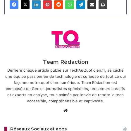
et, surtout, à modifier immédiatement le mot de passe
administrateur si ce n’est déjà fait.
Pour les modèles ne disposant pas encore de correctif,
des mesures de contournement sont recommandées,
comme la désactivation de certains services réseau (WSD,
TFTP). Toutefois, deux failles (CVE-2024-51977 et CVE-
2024-51982) ne disposent d’aucune solution temporaire,
Team Rédaction
ce qui impose une vigilance renforcée de la part des
Derrière chaque article publié sur TechAuQuotidien.fr, se cache
administrateurs réseau.
une équipe passionnée de technologie et curieuse de tout ce qui
façonne notre quotidien numérique. Team Rédaction est
Cette alerte rappelle que les imprimantes, souvent
composée de Geeks, journalistes spécialisés, rédacteurs créatifs
négligées dans les politiques de cybersécurité, peuvent
et experts en analyse, tous animés par l’envie de rendre la tech
accessible, compréhensible et captivante.
constituer des points d’entrée critiques dans les
infrastructures informatiques. Une fois compromises, elles
Website
peuvent permettre l’accès à des documents confidentiels,
à des carnets d’adresses ou encore servir de relais pour
Réseaux Sociaux et apps
d’autres attaques réseau.