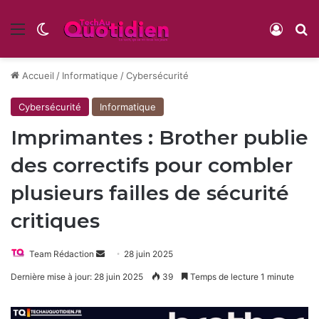
Menu
Switch skin
Conne
R
Accueil
/
Informatique
/
Cybersécurité
Cybersécurité
Informatique
Imprimantes : Brother publie
des correctifs pour combler
plusieurs failles de sécurité
critiques
Envoyer
Team Rédaction
28 juin 2025
un
Dernière mise à jour: 28 juin 2025
39
Temps de lecture 1 minute
courriel