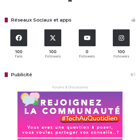
prévoit de déployer des publicités interactives alimentées
par l’IA, notamment des annonces apparaissant lors des
Réseaux Sociaux et apps
pauses dans les visionnages pour les abonnés au forfait
avec publicité, qui compte désormais 94 millions
d’utilisateurs mensuels actifs. Ces initiatives visent à
optimiser l’engagement des spectateurs tout en
diversifiant les sources de revenus de la plateforme.
100
100
0
100
Fans
Followers
Followers
Followers
Publicité
Forums & Discussions
Cependant, l’utilisation de l’IA dans la série « L’Éternaute »
soulève des questions dans l’industrie du divertissement.
Si Netflix présente cette technologie comme un outil au