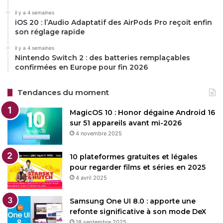
affirmé que les créateurs et le public ont accueilli
il y a 4 semaines
iOS 20 : l’Audio Adaptatif des AirPods Pro reçoit enfin
positivement le résultat dans
L’Éternaute
.
son réglage rapide
il y a 4 semaines
Nintendo Switch 2 : des batteries remplaçables
Restez connecté via Google News
confirmées en Europe pour fin 2026
Suivez-nous pour les dernières mises à jour et guides.
Tendances du moment
MagicOS 10 : Honor dégaine Android 16
sur 51 appareils avant mi-2026
4 novembre 2025
Netflix
10 plateformes gratuites et légales
pour regarder films et séries en 2025
Copy URL
4 avril 2025
Samsung One UI 8.0 : apporte une
refonte significative à son mode DeX
18 septembre 2025