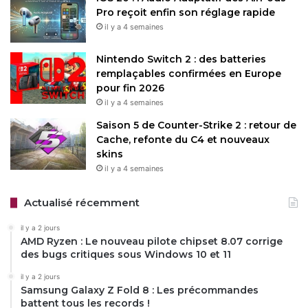
Pro reçoit enfin son réglage rapide
croissante des titres non anglophones, représentant un
il y a 4 semaines
tiers des 95 milliards d’heures visionnées au premier
semestre 2025.
Nintendo Switch 2 : des batteries
remplaçables confirmées en Europe
L’intégration de l’IA générative dans « L’Éternaute »
pour fin 2026
pourrait ouvrir la voie à une adoption plus large de cette
il y a 4 semaines
technologie dans l’industrie. Des outils
Saison 5 de Counter-Strike 2 : retour de
comme
Runway
ou
Sora d’OpenAI
permettent déjà de
Cache, refonte du C4 et nouveaux
simplifier des tâches complexes, comme la génération
skins
d’environnements ou le nettoyage de captures de
il y a 4 semaines
mouvement. Toutefois, des experts soulignent que l’IA
reste un outil au service des artistes, qui conservent le
Actualisé récemment
contrôle créatif final. Cette perspective tente de rassurer
il y a 2 jours
face aux craintes de remplacement des talents humains
AMD Ryzen : Le nouveau pilote chipset 8.07 corrige
par des algorithmes.
des bugs critiques sous Windows 10 et 11
il y a 2 jours
Netflix
insiste sur le potentiel de l’IA pour enrichir le
Samsung Galaxy Z Fold 8 : Les précommandes
battent tous les records !
storytelling sans compromettre la qualité. Ted Sarandos a