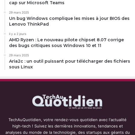
cap sur Microsoft Teams
29 mars 2025
Un bug Windows complique les mises à jour BIOS des
Lenovo ThinkPad
il y a 2 jours
AMD Ryzen : Le nouveau pilote chipset 8.07 corrige
des bugs critiques sous Windows 10 et 11
29 mars 2025
Aria2c : un outil puissant pour télécharger des fichiers
sous Linux
TechAuQuotidien, votre rendez-vous quotidien avec l'actualité
high-tech ! Suivez les dernières innovations, tendances et
analyses du monde de la technologie, des startups aux géants du