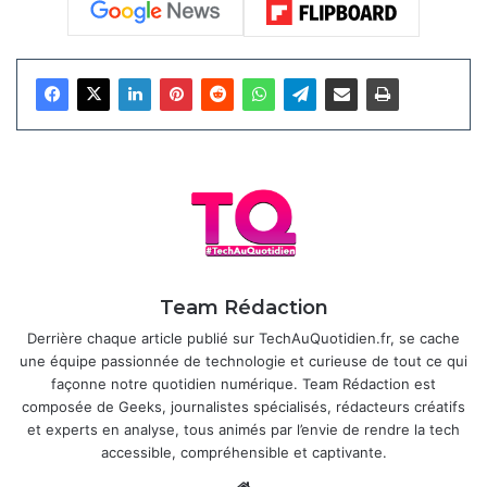
Team Rédaction
Derrière chaque article publié sur TechAuQuotidien.fr, se cache
une équipe passionnée de technologie et curieuse de tout ce qui
Cette adoption de l’
IA générative
est une stratégie plus
façonne notre quotidien numérique. Team Rédaction est
large de Netflix pour intégrer cette technologie à divers
composée de Geeks, journalistes spécialisés, rédacteurs créatifs
aspects de sa production. Outre les effets visuels, la
et experts en analyse, tous animés par l’envie de rendre la tech
plateforme explore l’IA pour améliorer la personnalisation,
accessible, compréhensible et captivante.
la recherche de contenus et la publicité. En 2026, Netflix
Website