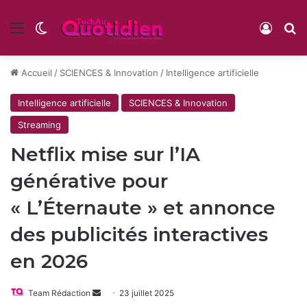
Menu
Switch skin
Conne
R
Accueil
/
SCIENCES & Innovation
/
Intelligence artificielle
Intelligence artificielle
SCIENCES & Innovation
Streaming
Netflix mise sur l’IA
générative pour
« L’Éternaute » et annonce
des publicités interactives
en 2026
Envoyer
Team Rédaction
23 juillet 2025