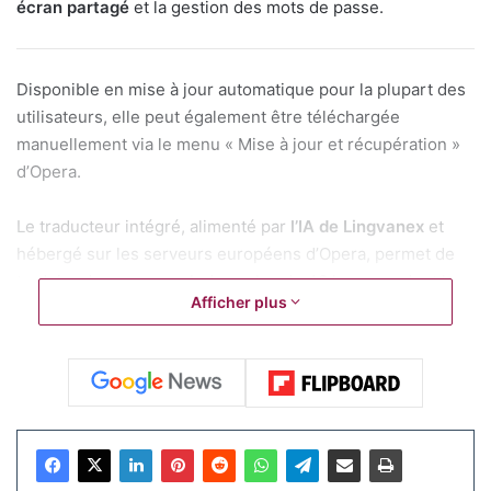
écran partagé
et la gestion des mots de passe.
Disponible en mise à jour automatique pour la plupart des
utilisateurs, elle peut également être téléchargée
manuellement via le menu « Mise à jour et récupération »
d’Opera.
Le traducteur intégré, alimenté par
l’IA de Lingvanex
et
hébergé sur les serveurs européens d’Opera, permet de
traduire des pages web dans plus de 40 langues, dont le
Afficher plus
français, l’anglais, l’espagnol ou encore le chinois.
Contrairement à certaines solutions concurrentes, comme
celles de
Google Chrome
ou
Microsoft Edge
, Opera
garantit que les données de traduction ne sont pas
partagées avec des tiers, respectant ainsi les strictes
réglementations européennes en matière de
confidentialité. Un icône de traduction apparaît dans la