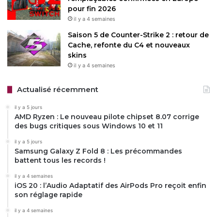
Langue : Français
Date :
pour fin 2026
07/05/2025
il y a 4 semaines
Saison 5 de Counter-Strike 2 : retour de
Cache, refonte du C4 et nouveaux
Enfin, cette version peaufine des fonctionnalités
skins
existantes comme le Miniplayer pour les vidéos et le
VPN
il y a 4 semaines
intégré
, qui améliore sa stabilité et sa détection des pages
sécurisées. Bien que le traducteur d’Opera ne soit pas
Actualisé récemment
aussi autonome que celui de Firefox, qui fonctionne
localement après téléchargement des packs de langues, il
il y a 5 jours
AMD Ryzen : Le nouveau pilote chipset 8.07 corrige
se distingue par sa rapidité et son respect de la
des bugs critiques sous Windows 10 et 11
confidentialité. Pour plus de détails,
le changelog
complet
est disponible sur le site officiel d’Opera.
il y a 5 jours
Samsung Galaxy Z Fold 8 : Les précommandes
battent tous les records !
il y a 4 semaines
Restez connecté via Google News
iOS 20 : l’Audio Adaptatif des AirPods Pro reçoit enfin
Suivez-nous pour les dernières mises à jour et guides.
son réglage rapide
il y a 4 semaines