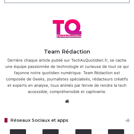
barre d’outils lorsqu’une page est dans une langue
étrangère, et cela vous donne la possibilité de traduire
automatiquement ou de désactiver cette fonctionnalité via
les paramètres.
Articles similaires
Team Rédaction
Une liste de 5 navigateurs les plus
Derrière chaque article publié sur TechAuQuotidien.fr, se cache
légers pour Android
une équipe passionnée de technologie et curieuse de tout ce qui
20 avril 2025
façonne notre quotidien numérique. Team Rédaction est
composée de Geeks, journalistes spécialisés, rédacteurs créatifs
et experts en analyse, tous animés par l’envie de rendre la tech
accessible, compréhensible et captivante.
Website
Réseaux Sociaux et apps