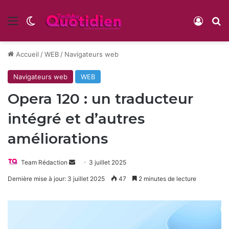
Menu
Switch skin
Conne
R
Accueil
/
WEB
/
Navigateurs web
Navigateurs web
WEB
Opera 120 : un traducteur
intégré et d’autres
améliorations
Envoyer
Team Rédaction
3 juillet 2025
un
Dernière mise à jour: 3 juillet 2025
47
2 minutes de lecture
courriel