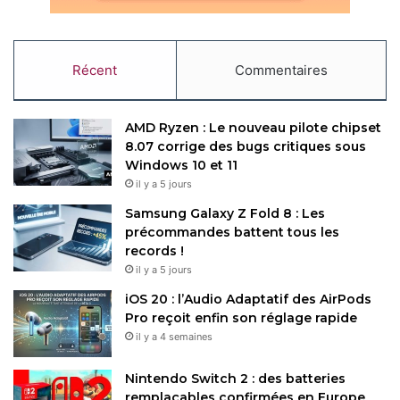
accessible, conçue pour simplifier l’enregistrement et la
mise à jour des identifiants. Opera 120 corrige par ailleurs
une vulnérabilité critique de type « zero-day » (
CVE-2025-
Récent
Commentaires
6554
) dans le moteur JavaScript V8, renforçant la sécurité
du navigateur. Les utilisateurs
de
Windows
,
macOS
et
Linux
(via les paquets deb, RPM
AMD Ryzen : Le nouveau pilote chipset
ou Snap) recevront cette mise à jour automatiquement,
8.07 corrige des bugs critiques sous
bien que les utilisateurs Linux pourraient avoir à lancer
Windows 10 et 11
il y a 5 jours
une mise à jour manuelle via leur gestionnaire de paquets.
Samsung Galaxy Z Fold 8 : Les
précommandes battent tous les
Opera
records !
il y a 5 jours
Éditeur : Opera (
Site officiel
)
iOS 20 : l’Audio Adaptatif des AirPods
Pro reçoit enfin son réglage rapide
Taille : 134 Mo
Licence :
Télécharger
il y a 4 semaines
Gratuit
Téléchargements : 3
Note : ☆☆☆☆☆
Nintendo Switch 2 : des batteries
remplaçables confirmées en Europe