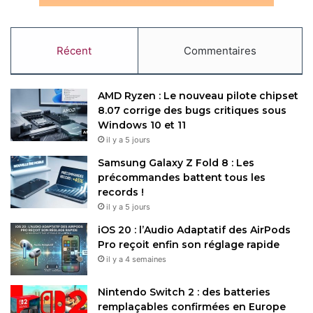
d’Anthropic. Reste à savoir si cette décomposition
systématique suffira à rassurer pleinement la communauté
scientifique face aux biais persistants des agents
Récent
Commentaires
autonomes.
AMD Ryzen : Le nouveau pilote chipset
8.07 corrige des bugs critiques sous
Restez connecté via Google News
Windows 10 et 11
Suivez-nous pour les dernières mises à jour et guides.
il y a 5 jours
Samsung Galaxy Z Fold 8 : Les
précommandes battent tous les
records !
il y a 5 jours
Perplexity
iOS 20 : l’Audio Adaptatif des AirPods
Pro reçoit enfin son réglage rapide
il y a 4 semaines
Copy URL
Nintendo Switch 2 : des batteries
remplaçables confirmées en Europe