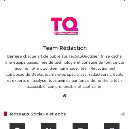
décompose la logique sous forme de blocs
d’apprentissage distincts. Ce comportement s’appuie sur
les techniques de “Chain-of-Thought” (chaîne de pensée),
un paradigme d’ingénierie de prompt qui force le modèle à
formuler ses calculs intermédiaires avant d’énoncer sa
conclusion.
Team Rédaction
Articles similaires
Derrière chaque article publié sur TechAuQuotidien.fr, se cache
une équipe passionnée de technologie et curieuse de tout ce qui
Samsung intègre Perplexity AI à Bixby
façonne notre quotidien numérique. Team Rédaction est
30 décembre 2025
composée de Geeks, journalistes spécialisés, rédacteurs créatifs
et experts en analyse, tous animés par l’envie de rendre la tech
accessible, compréhensible et captivante.
Perplexity Comet : une faille de
Website
sécurité expose les données des
utilisateurs
28 août 2025
Réseaux Sociaux et apps