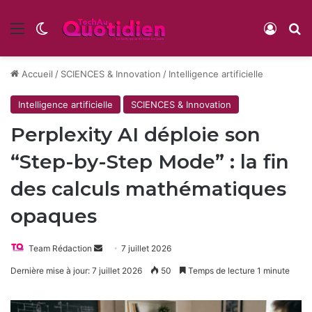
Menu
Switch skin
Conne
R
Accueil
/
SCIENCES & Innovation
/
Intelligence artificielle
Intelligence artificielle
SCIENCES & Innovation
Perplexity AI déploie son
“Step-by-Step Mode” : la fin
des calculs mathématiques
opaques
Envoyer
Team Rédaction
7 juillet 2026
un
Dernière mise à jour: 7 juillet 2026
50
Temps de lecture 1 minute
courriel