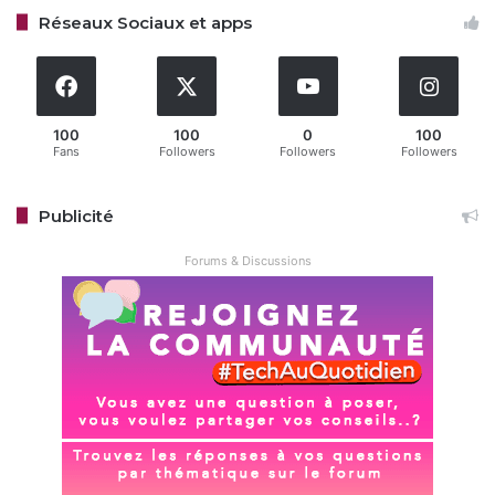
l’accès pour un public plus large. À mesure que la
Réseaux Sociaux et apps
concurrence s’intensifie avec des outils comme ceux de
Google ou Meta, Sora 2 pose des questions éthiques sur
l’authenticité des médias et la régulation de l’IA générative.
100
100
0
100
Fans
Followers
Followers
Followers
Restez connecté via Google News
Suivez-nous pour les dernières mises à jour et guides.
Publicité
Forums & Discussions
OpenAI
Sora
Copy URL