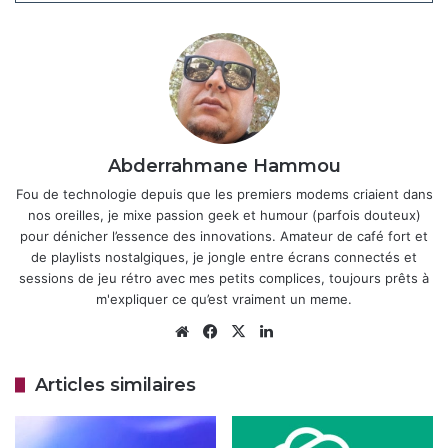
artificiel.
Articles similaires
DeepSeek V4 : Le nouveau séisme de
l’IA qui fait trembler la Silicon Valley
24 avril 2026
Abderrahmane Hammou
OpenAI met fin à Sora
Fou de technologie depuis que les premiers modems criaient dans
28 mars 2026
nos oreilles, je mixe passion geek et humour (parfois douteux)
pour dénicher l’essence des innovations. Amateur de café fort et
de playlists nostalgiques, je jongle entre écrans connectés et
sessions de jeu rétro avec mes petits complices, toujours prêts à
m'expliquer ce qu’est vraiment un meme.
L’accès à Sora 2 est initialement limité, disponible via une
Website
Facebook
X
Linkedin
nouvelle application iOS dédiée, avec un flux vertical
rappelant TikTok, où les utilisateurs peuvent créer, remixer
et partager des vidéos. Elle est lancée en phase bêta aux
Articles similaires
États-Unis et au Canada, sur invitation, et inclut des
fonctionnalités comme les “cameos” pour insérer des