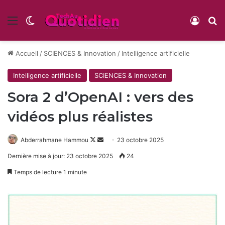
Menu
Switch skin
Conne
R
Accueil
/
SCIENCES & Innovation
/
Intelligence artificielle
Intelligence artificielle
SCIENCES & Innovation
Sora 2 d’OpenAI : vers des
vidéos plus réalistes
Follow
Envoyer
Abderrahmane Hammou
23 octobre 2025
on
un
Dernière mise à jour: 23 octobre 2025
24
X
courriel
Temps de lecture 1 minute