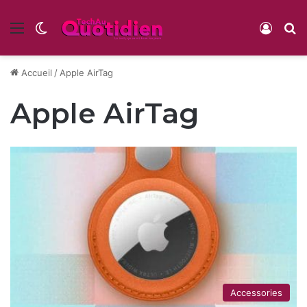
Menu
Switch skin
Conne
R
Accueil
/
Apple AirTag
Apple AirTag
Accessories