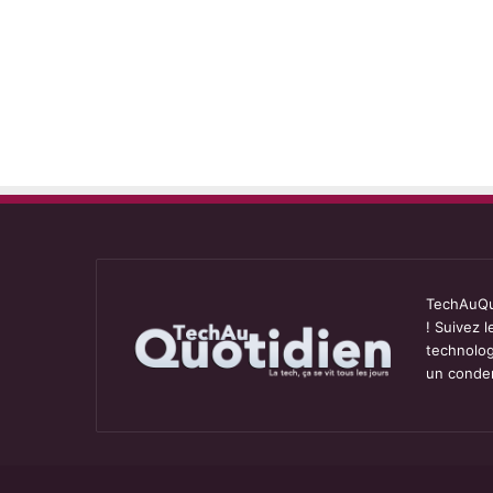
TechAuQuo
! Suivez 
technolog
un conden