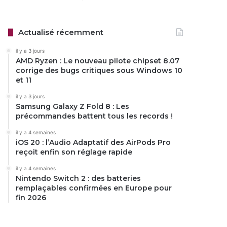
Actualisé récemment
il y a 3 jours
AMD Ryzen : Le nouveau pilote chipset 8.07
corrige des bugs critiques sous Windows 10
et 11
il y a 3 jours
Samsung Galaxy Z Fold 8 : Les
précommandes battent tous les records !
il y a 4 semaines
iOS 20 : l’Audio Adaptatif des AirPods Pro
reçoit enfin son réglage rapide
il y a 4 semaines
Nintendo Switch 2 : des batteries
remplaçables confirmées en Europe pour
fin 2026