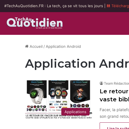
#TechAuQuotidien.FR : La tech, ça se vit tous les jours |
💾 Téléchar
Accueil
/
Application Android
Application And
Team Rédactio
Le retour
vaste bib
Facer, la plate
Applications
son grand reto
Lire la suit