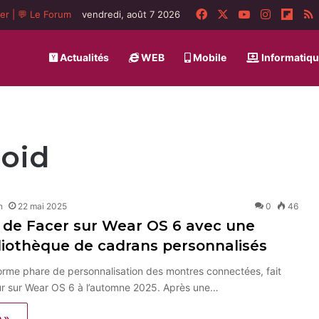
Facebook
X
YouTube
Instagra
Flip
ger
|
💬 Le Forum
vendredi, août 7 2026
Actualités
WEB
Mobile
Informatiq
roid
n
22 mai 2025
0
46
 de Facer sur Wear OS 6 avec une
liothèque de cadrans personnalisés
forme phare de personnalisation des montres connectées, fait
ur sur Wear OS 6 à l’automne 2025. Après une…
e »