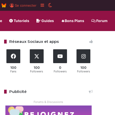
m
board
RSS
BlueSky
Sidebar (barre latérale)
Switch skin
Se connecter
ue
Tutoriels
Guides
🔥Bons Plans
Forum
Réseaux Sociaux et apps
100
100
0
100
Fans
Followers
Followers
Followers
Publicité
Forums & Discussions