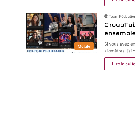
Team Rédactio
GroupTub
ensemble
Si vous avez e
Mobile
kilomètres, j’a
Lire la suit