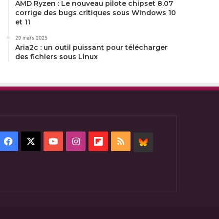
AMD Ryzen : Le nouveau pilote chipset 8.07
corrige des bugs critiques sous Windows 10
et 11
29 mars 2025
Aria2c : un outil puissant pour télécharger
des fichiers sous Linux
Facebook
X
YouTube
Instagram
Flipboard
RSS
BlueSky