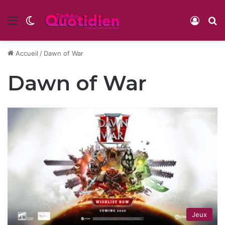
Menu
Switch skin
Conne
R
Accueil
/
Dawn of War
Dawn of War
Jeux