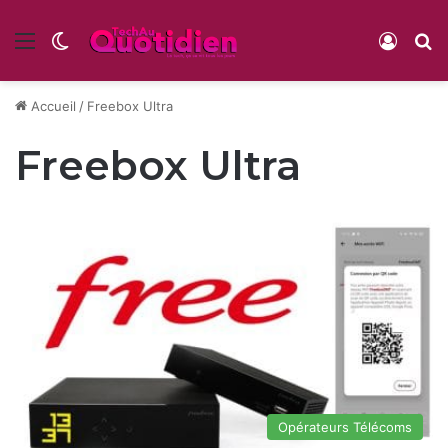
Menu
Switch skin
Conne
R
Accueil
/
Freebox Ultra
Freebox Ultra
Opérateurs Télécoms