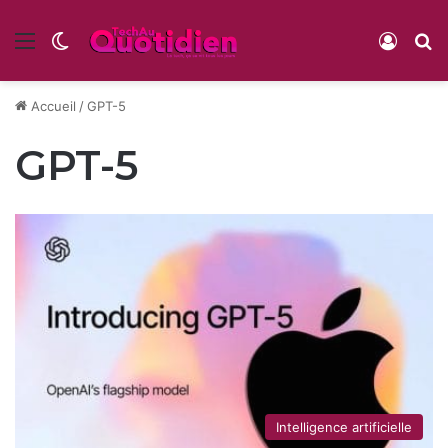
Menu
Switch skin
Conne
R
Accueil
/
GPT-5
GPT-5
Intelligence artificielle