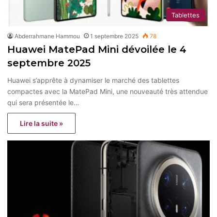
Tablettes
Abderrahmane Hammou
1 septembre 2025
78
Huawei MatePad Mini dévoilée le 4
septembre 2025
Huawei s’apprête à dynamiser le marché des tablettes
compactes avec la MatePad Mini, une nouveauté très attendue
qui sera présentée le…
Lire la suite »