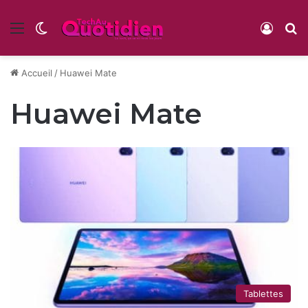
Menu
Switch skin
Conne
R
Accueil
/
Huawei Mate
Huawei Mate
Tablettes