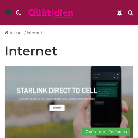
Menu
Switch skin
Conne
R
Accueil
/
Internet
Internet
Opérateurs Télécoms