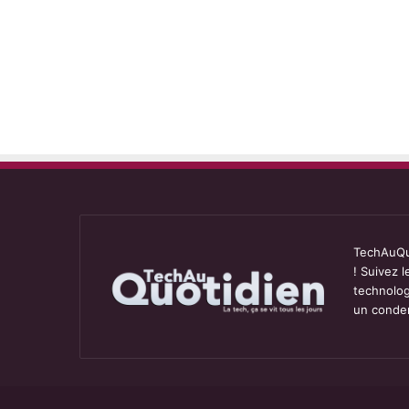
TechAuQuo
! Suivez 
technolog
un conden