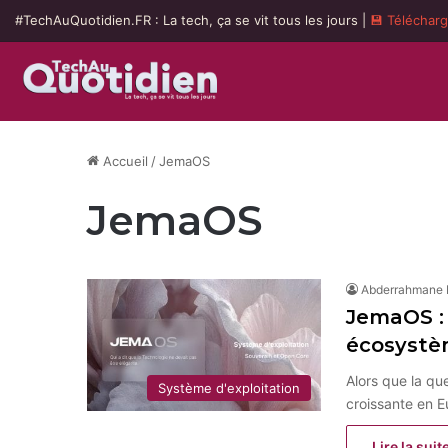
#TechAuQuotidien.FR : La tech, ça se vit tous les jours |
💾 Téléchar
Accueil
/
JemaOS
JemaOS
Abderrahmane
JemaOS : 
écosystèm
Alors que la qu
Système d'exploitation
croissante en Eu
Lire la suit