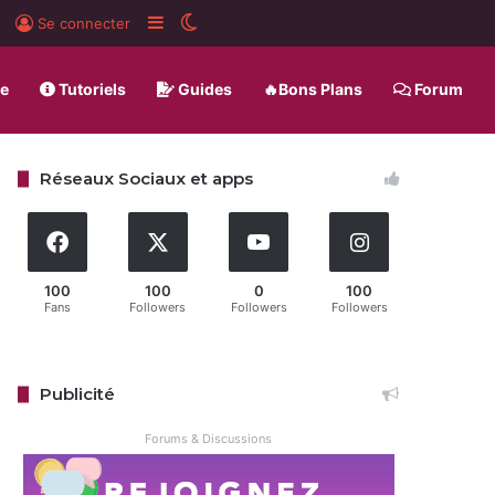
rd
BlueSky
Sidebar (barre latérale)
Switch skin
Se connecter
ue
Tutoriels
Guides
🔥Bons Plans
Forum
Réseaux Sociaux et apps
100
100
0
100
Fans
Followers
Followers
Followers
Publicité
Forums & Discussions