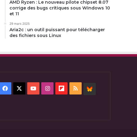
AMD Ryzen : Le nouveau pilote chipset 8.07
corrige des bugs critiques sous Windows 10
et 11
29 mars 2025
Aria2c : un outil puissant pour télécharger
des fichiers sous Linux
Facebook
X
YouTube
Instagram
Flipboard
RSS
BlueSky