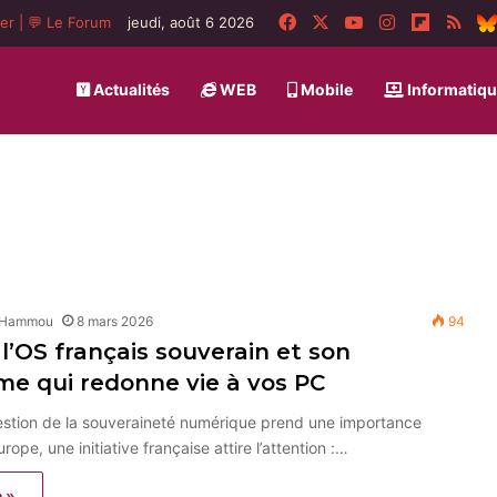
Facebook
X
YouTube
Instagram
Flipboa
RSS
ger
|
💬 Le Forum
jeudi, août 6 2026
Actualités
WEB
Mobile
Informatiq
 Hammou
8 mars 2026
94
l’OS français souverain et son
e qui redonne vie à vos PC
estion de la souveraineté numérique prend une importance
rope, une initiative française attire l’attention :…
e »