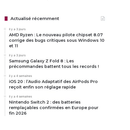
Actualisé récemment
il y a 3 jours
AMD Ryzen : Le nouveau pilote chipset 8.07
corrige des bugs critiques sous Windows 10
et 11
il y a 3 jours
Samsung Galaxy Z Fold 8 : Les
précommandes battent tous les records !
il y a 4 semaines
iOS 20 : l’Audio Adaptatif des AirPods Pro
reçoit enfin son réglage rapide
il y a 4 semaines
Nintendo Switch 2 : des batteries
remplaçables confirmées en Europe pour
fin 2026