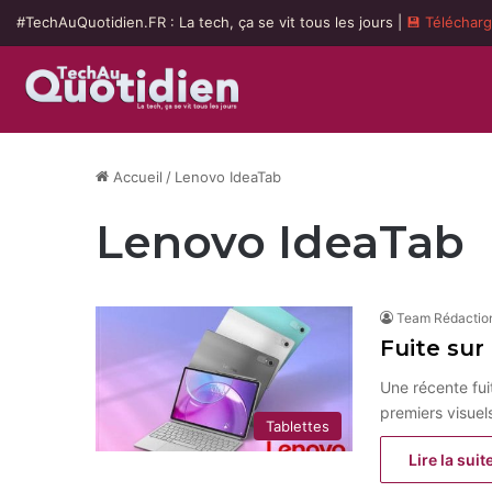
#TechAuQuotidien.FR : La tech, ça se vit tous les jours |
💾 Téléchar
Accueil
/
Lenovo IdeaTab
Lenovo IdeaTab
Team Rédactio
Fuite sur
Une récente fui
premiers visue
Tablettes
Lire la suit