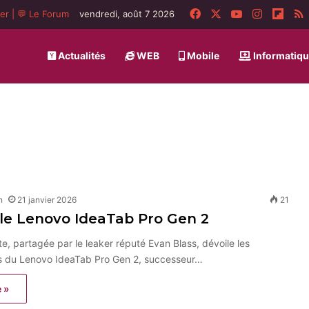
Facebook
X
YouTube
Instagra
Flip
ger
|
💬 Le Forum
vendredi, août 7 2026
Actualités
WEB
Mobile
Informatiq
n
21 janvier 2026
21
 le Lenovo IdeaTab Pro Gen 2
te, partagée par le leaker réputé Evan Blass, dévoile les
ls du Lenovo IdeaTab Pro Gen 2, successeur…
e »