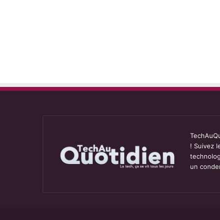
TechAuQuo
! Suivez 
technolog
un conden