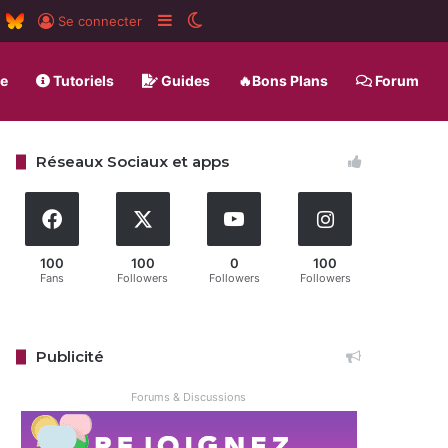
m
board
RSS
BlueSky
Sidebar (barre latérale)
Switch skin
Se connecter
ue
Tutoriels
Guides
🔥Bons Plans
Forum
Réseaux Sociaux et apps
100
100
0
100
Fans
Followers
Followers
Followers
Publicité
Forums & Discussions