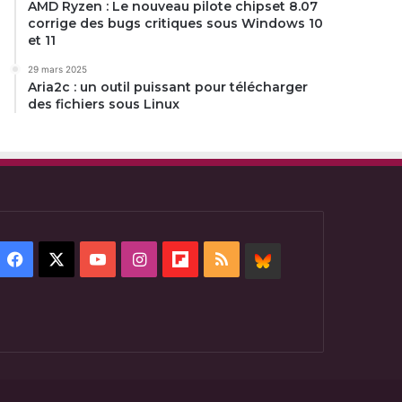
AMD Ryzen : Le nouveau pilote chipset 8.07
corrige des bugs critiques sous Windows 10
et 11
29 mars 2025
Aria2c : un outil puissant pour télécharger
des fichiers sous Linux
Facebook
X
YouTube
Instagram
Flipboard
RSS
BlueSky