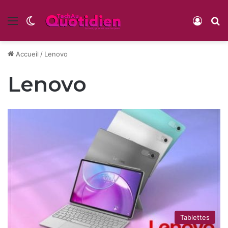
Menu
Switch skin
Conne
R
Accueil
/
Lenovo
Lenovo
Tablettes