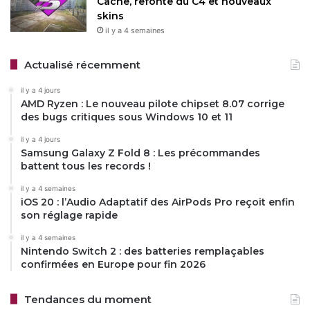
Cache, refonte du C4 et nouveaux
skins
il y a 4 semaines
Actualisé récemment
il y a 4 jours
AMD Ryzen : Le nouveau pilote chipset 8.07 corrige
des bugs critiques sous Windows 10 et 11
il y a 4 jours
Samsung Galaxy Z Fold 8 : Les précommandes
battent tous les records !
il y a 4 semaines
iOS 20 : l’Audio Adaptatif des AirPods Pro reçoit enfin
son réglage rapide
il y a 4 semaines
Nintendo Switch 2 : des batteries remplaçables
confirmées en Europe pour fin 2026
Tendances du moment