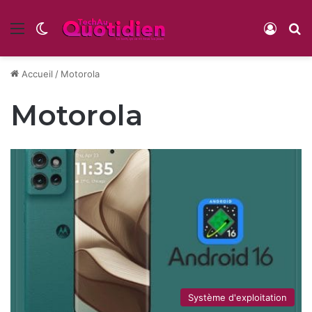
Menu
Switch skin
Conne
R
Accueil
/
Motorola
Motorola
Système d'exploitation