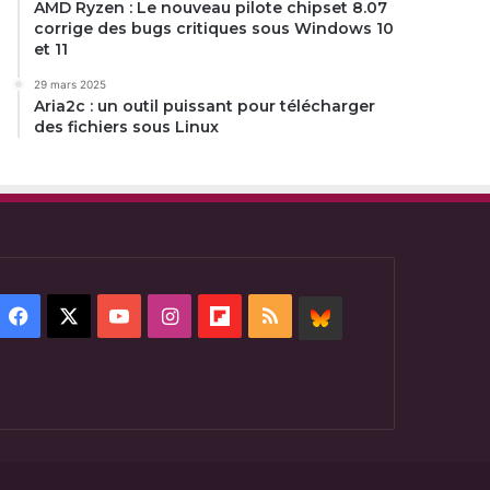
AMD Ryzen : Le nouveau pilote chipset 8.07
corrige des bugs critiques sous Windows 10
et 11
29 mars 2025
Aria2c : un outil puissant pour télécharger
des fichiers sous Linux
Facebook
X
YouTube
Instagram
Flipboard
RSS
BlueSky