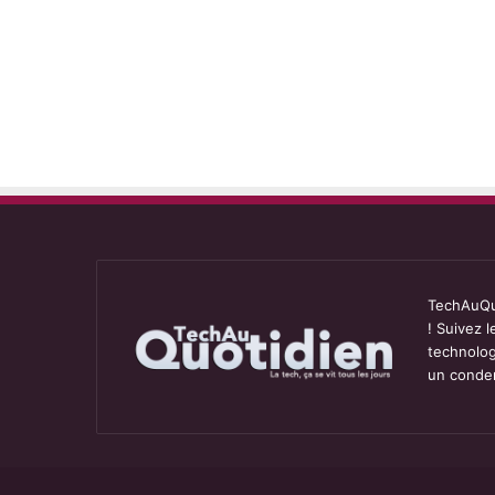
TechAuQuo
! Suivez 
technolog
un conden