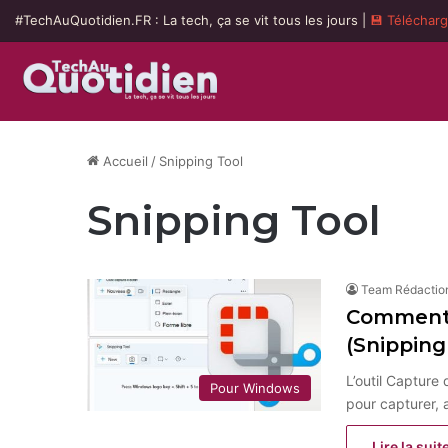
#TechAuQuotidien.FR : La tech, ça se vit tous les jours |
💾 Téléchar
Accueil
/
Snipping Tool
Snipping Tool
Team Rédactio
Comment u
(Snipping
L’outil Capture
Pour Windows
pour capturer,
Lire la suit