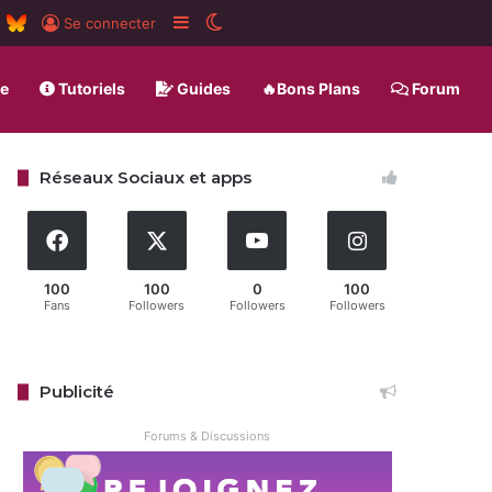
m
board
RSS
BlueSky
Sidebar (barre latérale)
Switch skin
Se connecter
ue
Tutoriels
Guides
🔥Bons Plans
Forum
Réseaux Sociaux et apps
100
100
0
100
Fans
Followers
Followers
Followers
Publicité
Forums & Discussions