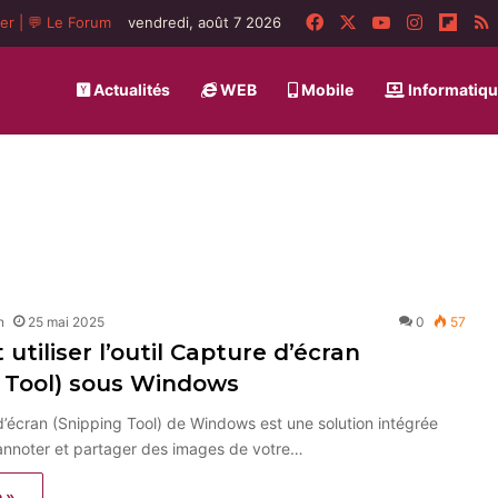
Facebook
X
YouTube
Instagra
Flip
ger
|
💬 Le Forum
vendredi, août 7 2026
Actualités
WEB
Mobile
Informatiq
n
25 mai 2025
0
57
tiliser l’outil Capture d’écran
 Tool) sous Windows
 d’écran (Snipping Tool) de Windows est une solution intégrée
 annoter et partager des images de votre…
e »