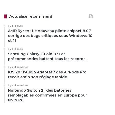
Actualisé récemment
il y a 3 jours
AMD Ryzen : Le nouveau pilote chipset 8.07
corrige des bugs critiques sous Windows 10
et 11
il y a 3 jours
Samsung Galaxy Z Fold 8 : Les
précommandes battent tous les records !
il y a 4 semaines
iOS 20 : l’Audio Adaptatif des AirPods Pro
reçoit enfin son réglage rapide
il y a 4 semaines
Nintendo Switch 2 : des batteries
remplaçables confirmées en Europe pour
fin 2026