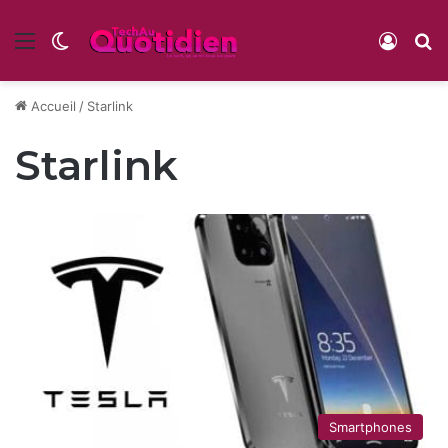
Menu
Switch skin
Conne
R
Accueil
/
Starlink
Starlink
Smartphones