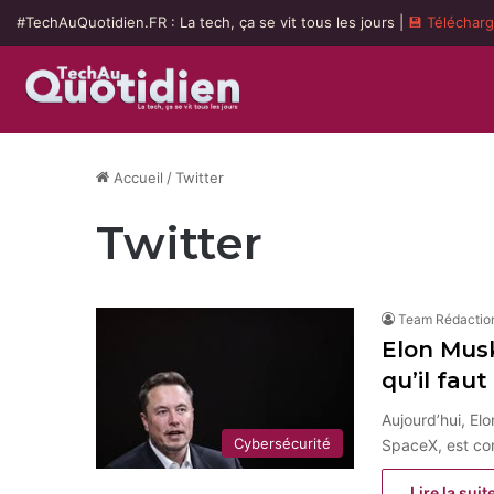
#TechAuQuotidien.FR : La tech, ça se vit tous les jours |
💾 Téléchar
Accueil
/
Twitter
Twitter
Team Rédactio
Elon Musk
qu’il faut
Aujourd’hui, El
Cybersécurité
SpaceX, est con
Lire la suit