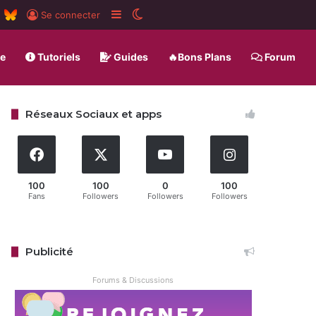
m
board
RSS
BlueSky
Sidebar (barre latérale)
Switch skin
Se connecter
ue
Tutoriels
Guides
🔥Bons Plans
Forum
Réseaux Sociaux et apps
100
100
0
100
Fans
Followers
Followers
Followers
Publicité
Forums & Discussions