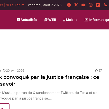
Facebook
X
YouTube
Instagra
Flip
ger
|
💬 Le Forum
vendredi, août 7 2026
Actualités
WEB
Mobile
Informatiq
n
20 avril 2026
27
 convoqué par la justice française : ce
 savoir
on Musk, le patron de X (anciennement Twitter), de Tesla et de
voqué par la justice française.…
e »