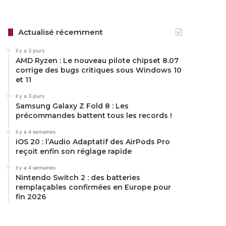
Actualisé récemment
il y a 3 jours
AMD Ryzen : Le nouveau pilote chipset 8.07
corrige des bugs critiques sous Windows 10
et 11
il y a 3 jours
Samsung Galaxy Z Fold 8 : Les
précommandes battent tous les records !
il y a 4 semaines
iOS 20 : l’Audio Adaptatif des AirPods Pro
reçoit enfin son réglage rapide
il y a 4 semaines
Nintendo Switch 2 : des batteries
remplaçables confirmées en Europe pour
fin 2026