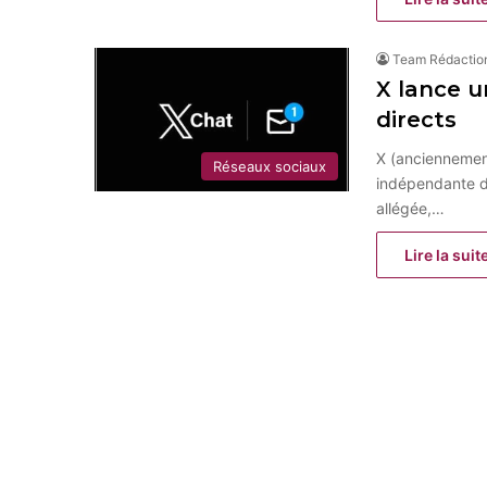
Team Rédactio
X lance 
directs
X (anciennement
Réseaux sociaux
indépendante d
allégée,…
Lire la suit