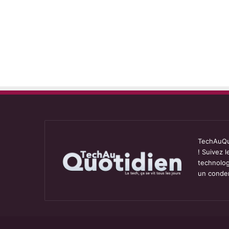
TechAuQuo
! Suivez 
technolog
un conden