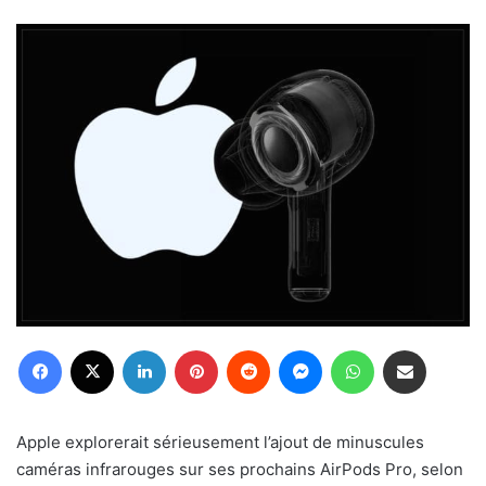
Facebook
X
Linkedin
Pinterest
Reddit
Messenger
WhatsApp
Partager par email
Apple explorerait sérieusement l’ajout de minuscules
caméras infrarouges sur ses prochains AirPods Pro, selon