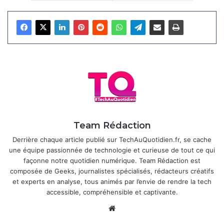
réel : si vous tournez la tête vers une source sonore
virtuelle, le son s’y recentrerait plus précisément. Des
brevets accordés en 2025 décrivent des usages pour la
détection de proximité, la cartographie 3D légère et même
la reconnaissance de gestes aériens. Certains analystes
évoquent un lien avec Apple Intelligence et les caméras
fourniraient un contexte visuel pour des requêtes Siri plus
riches, comme décrire un objet devant soi sans sortir son
iPhone.
Team Rédaction
Articles similaires
Derrière chaque article publié sur TechAuQuotidien.fr, se cache
une équipe passionnée de technologie et curieuse de tout ce qui
iOS 20 : l’Audio Adaptatif des AirPods
façonne notre quotidien numérique. Team Rédaction est
Pro reçoit enfin son réglage rapide
composée de Geeks, journalistes spécialisés, rédacteurs créatifs
il y a 4 semaines
et experts en analyse, tous animés par l’envie de rendre la tech
accessible, compréhensible et captivante.
iOS 26.4.1 : Apple active
Website
automatiquement la protection contre