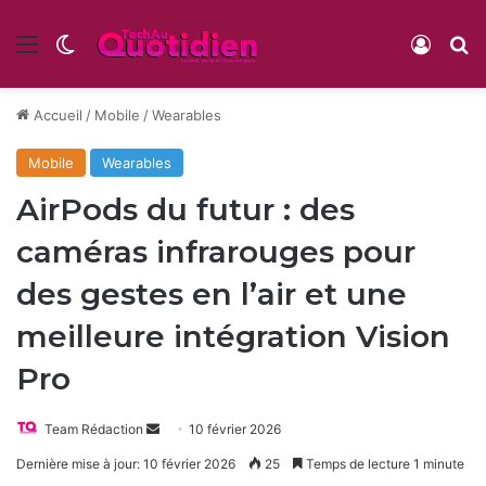
Menu
Switch skin
Conne
R
Accueil
/
Mobile
/
Wearables
Mobile
Wearables
AirPods du futur : des
caméras infrarouges pour
des gestes en l’air et une
meilleure intégration Vision
Pro
Envoyer
Team Rédaction
10 février 2026
un
Dernière mise à jour: 10 février 2026
25
Temps de lecture 1 minute
courriel