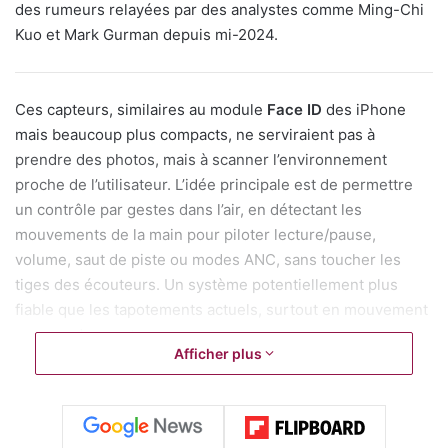
des rumeurs relayées par des analystes comme Ming-Chi
Kuo et Mark Gurman depuis mi-2024.
Ces capteurs, similaires au module
Face ID
des iPhone
mais beaucoup plus compacts, ne serviraient pas à
prendre des photos, mais à scanner l’environnement
proche de l’utilisateur. L’idée principale est de permettre
un contrôle par gestes dans l’air, en détectant les
mouvements de la main pour piloter lecture/pause,
volume, saut de piste ou modes ANC, sans toucher les
tiges des écouteurs. Un système potentiellement plus
fiable que les tapotements actuels, surtout en mouvement
ou avec des gants.
Afficher plus
Cette technologie pourrait aussi renforcer l’écosystème
spatial d’Apple. Associés à l’
Apple Vision Pro
, ces AirPods
amélioreraient le suivi de la tête et l’audio spatial en temps