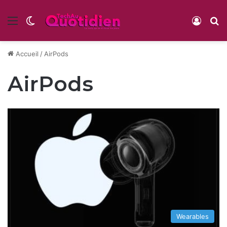
Menu
Switch skin
Conne
R
Accueil
/
AirPods
AirPods
Wearables