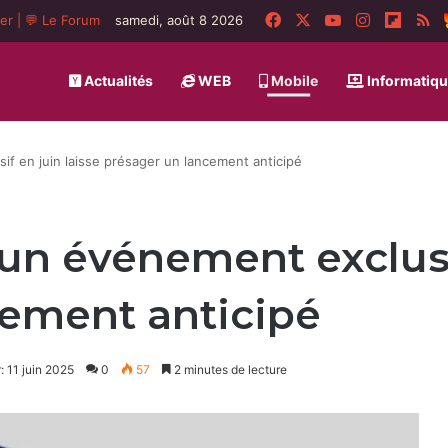
Facebook
X
YouTube
Instagram
Flipbo
R
ger
|
💬 Le Forum
samedi, août 8 2026
Actualités
WEB
Mobile
Informatiq
if en juin laisse présager un lancement anticipé
 un événement exclusi
cement anticipé
: 11 juin 2025
0
57
2 minutes de lecture