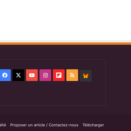
Facebook
X
YouTube
Instagram
Flipboard
RSS
BlueSky
lité
Proposer un article / Contactez-nous
Télécharger