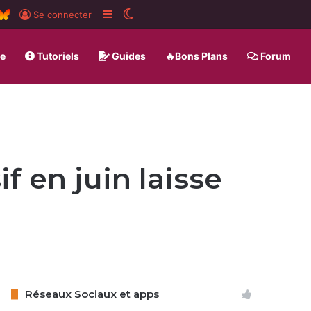
ard
SS
BlueSky
Sidebar (barre latérale)
Switch skin
Se connecter
ue
Tutoriels
Guides
🔥Bons Plans
Forum
f en juin laisse
Réseaux Sociaux et apps