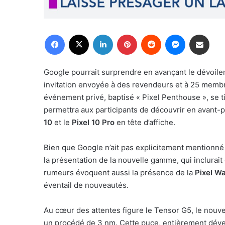
Facebook
X
Linkedin
Pinterest
Reddit
Messenger
Partager par email
Google pourrait surprendre en avançant le dévoi
invitation envoyée à des revendeurs et à 25 mem
événement privé, baptisé « Pixel Penthouse », se 
permettra aux participants de découvrir en avant-
10
et le
Pixel 10 Pro
en tête d’affiche.
Bien que Google n’ait pas explicitement mentionné l
la présentation de la nouvelle gamme, qui inclurai
rumeurs évoquent aussi la présence de la
Pixel W
éventail de nouveautés.
Au cœur des attentes figure le Tensor G5, le nou
un procédé de 3 nm. Cette puce, entièrement déve