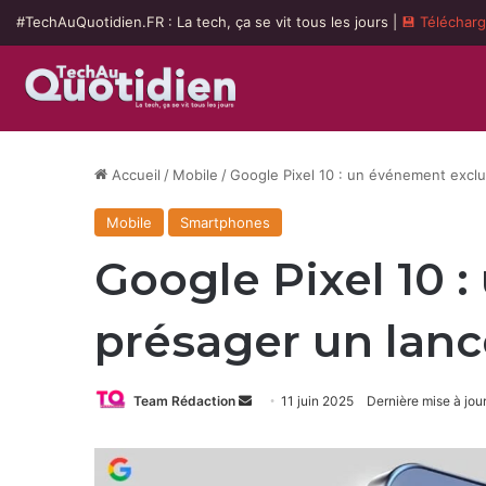
#TechAuQuotidien.FR : La tech, ça se vit tous les jours |
💾 Téléchar
Accueil
/
Mobile
/
Google Pixel 10 : un événement exclus
Mobile
Smartphones
Google Pixel 10 :
présager un lan
Envoyer
Team Rédaction
11 juin 2025
Dernière mise à jour
un
courriel