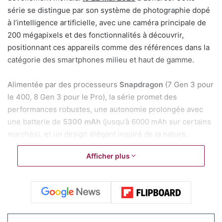
série se distingue par son système de photographie dopé
à l’intelligence artificielle, avec une caméra principale de
200 mégapixels et des fonctionnalités à découvrir,
positionnant ces appareils comme des références dans la
catégorie des smartphones milieu et haut de gamme.
Alimentée par des processeurs
Snapdragon
(7 Gen 3 pour
le 400, 8 Gen 3 pour le Pro), la série promet des
performances robustes, une autonomie prolongée avec
une batterie de
5300 mAh
(jusqu’à 6000 mAh sur certains
marchés), et un design élégant inspiré de la nature.
Afficher plus
Le fleuron de cette gamme, et comme le titre de cet article
l’indique, est son système de caméra, optimisé par le
moteur d’imagerie
HONOR IMAGE ENGINE
, qui intègre des
technologies d’IA avancées. La caméra principale de 200
mégapixels, dotée d’un capteur de 1/1,4 pouce, d’une
ouverture f/1,9 et d’une double stabilisation (OIS + EIS),