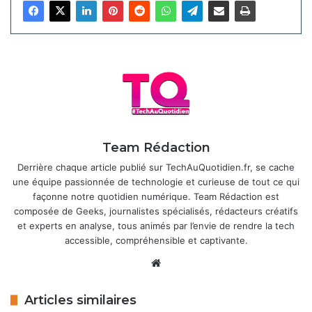
garantit des clichés nets, même en basse lumière. Une
autre nouveauté à ne pas négliger est
l’AI Super Zoom
, qui
permet un zoom numérique jusqu’à 30x, une première
dans l’industrie pour capturer des détails lointains, comme
des paysages ou des sujets éloignés, avec une bonne
clarté. Le modèle Pro ajoute une caméra téléobjectif de 50
mégapixels et un ultra-grand-angle de 12 mégapixels.
Team Rédaction
Articles similaires
Derrière chaque article publié sur TechAuQuotidien.fr, se cache
une équipe passionnée de technologie et curieuse de tout ce qui
Honor Magic 8 Pro : un flagship
façonne notre quotidien numérique. Team Rédaction est
ambitieux avec Snapdragon 8 Elite Gen
composée de Geeks, journalistes spécialisés, rédacteurs créatifs
5 à l’horizon
et experts en analyse, tous animés par l’envie de rendre la tech
29 septembre 2025
accessible, compréhensible et captivante.
Website
Honor Magic V5 : un pliable premium
arrive bientôt en Europe
Articles similaires
18 août 2025