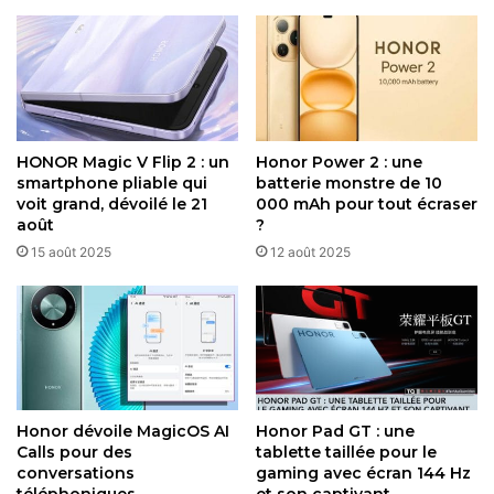
HONOR Magic V Flip 2 : un
Honor Power 2 : une
smartphone pliable qui
batterie monstre de 10
voit grand, dévoilé le 21
000 mAh pour tout écraser
août
?
15 août 2025
12 août 2025
L’éditeur créatif
AI Creative Editor
est au cœur de
l’expérience photographique, car il propose des outils
comme
AI Erase
, qui supprime intelligemment les
éléments indésirables (passants, objets) des photos, et
AI
Upscale
, qui restaure les images anciennes en améliorant
Honor dévoile MagicOS AI
Honor Pad GT : une
Calls pour des
tablette taillée pour le
leur netteté et en éliminant les imperfections. La
conversations
gaming avec écran 144 Hz
fonctionnalité
AI Image to Video
, développée en
téléphoniques
et son captivant