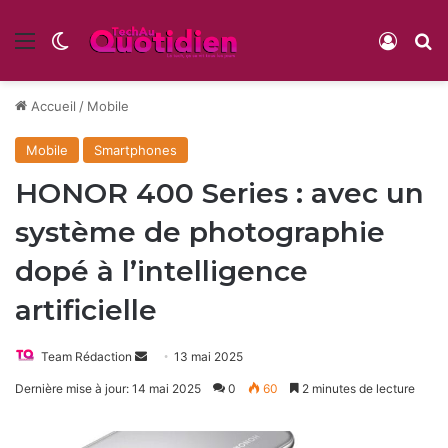
Menu
Switch skin
Conne
R
Accueil
/
Mobile
Mobile
Smartphones
HONOR 400 Series : avec un
système de photographie
dopé à l’intelligence
artificielle
Envoyer
Team Rédaction
13 mai 2025
un
Dernière mise à jour: 14 mai 2025
0
60
2 minutes de lecture
courriel