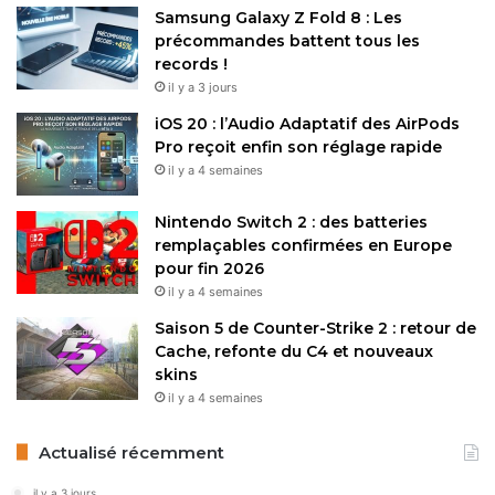
poussière. Les prix en Europe devraient débuter à 499 €
Samsung Galaxy Z Fold 8 : Les
pour le 400 (8 Go/512 Go) et 799 € pour le Pro (12 Go/512
précommandes battent tous les
Go), avec des offres de précommande incluant des
records !
cadeaux promotionnels. La recharge rapide atteint 66W
il y a 3 jours
pour le 400 et 100W pour le Pro, garantissant une charge
iOS 20 : l’Audio Adaptatif des AirPods
complète en moins d’une heure.
Pro reçoit enfin son réglage rapide
il y a 4 semaines
Restez connecté via Google News
Nintendo Switch 2 : des batteries
remplaçables confirmées en Europe
Suivez-nous pour les dernières mises à jour et guides.
pour fin 2026
il y a 4 semaines
Saison 5 de Counter-Strike 2 : retour de
Cache, refonte du C4 et nouveaux
skins
Honor
il y a 4 semaines
Actualisé récemment
Copy URL
il y a 3 jours