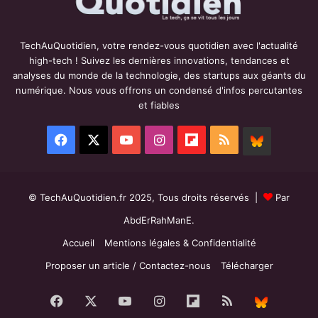
TechAuQuotidien, votre rendez-vous quotidien avec l'actualité
high-tech ! Suivez les dernières innovations, tendances et
analyses du monde de la technologie, des startups aux géants du
numérique. Nous vous offrons un condensé d'infos percutantes
et fiables
Facebook
X
YouTube
Instagram
Flipboard
RSS
BlueSky
© TechAuQuotidien.fr 2025, Tous droits réservés |
Par
AbdErRahManE.
Accueil
Mentions légales & Confidentialité
Proposer un article / Contactez-nous
Télécharger
Facebook
X
YouTube
Instagram
Flipboard
RSS
BlueS