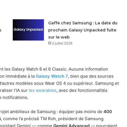
Gaffe chez Samsung : La date du
s
prochain Galaxy Unpacked fuite
sur le web
2 juillet 2026
t les Galaxy Watch 6 et 6 Classic. Aucune information
ion immédiate à la
Galaxy Watch 7
, bien que des sources
 d’autres modèles sous Wear OS 4 ou supérieur. Samsung et
liser l’IA sur
les wearables
, avec des fonctionnalités
notifications.
 projet ambitieux de Samsung : équiper pas moins de
400
5
, comme l’a précisé TM Roh, président de Samsung
l’assistant Gemini — comme
Gemini Advanced
— pourraient