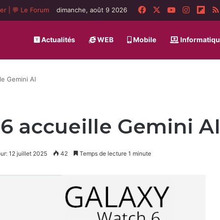
Facebook
X
YouTube
Instagr
Flip
ger
|
💬 Le Forum
dimanche, août 9 2026
Actualités
WEB
Mobile
Informatiq
le Gemini AI
6 accueille Gemini A
ur: 12 juillet 2025
42
Temps de lecture 1 minute