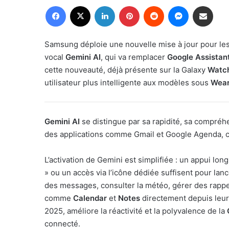
Facebook
X
Linkedin
Pinterest
Reddit
Messenger
Partager par email
Samsung déploie une nouvelle mise à jour pour le
vocal
Gemini AI
, qui va remplacer
Google Assistan
cette nouveauté, déjà présente sur la Galaxy
Watc
utilisateur plus intelligente aux modèles sous
Wear
Gemini AI
se distingue par sa rapidité, sa compréh
des applications comme Gmail et Google Agenda, c
L’activation de Gemini est simplifiée : un appui l
» ou un accès via l’icône dédiée suffisent pour lan
des messages, consulter la météo, gérer des rappe
comme
Calendar
et
Notes
directement depuis leur p
2025, améliore la réactivité et la polyvalence de la
connecté.