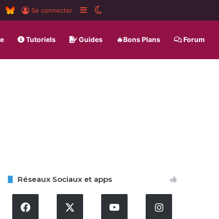
am
board
RSS
BlueSky
Sidebar (barre latérale)
Switch skin
Se connecter
ue
Tutoriels
Guides
🔥Bons Plans
Forum
I
Réseaux Sociaux et apps