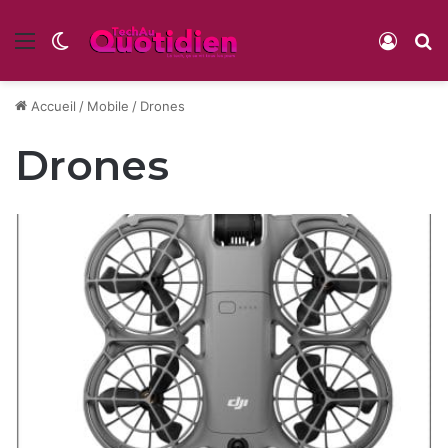
Menu
Switch skin
Conne
R
Accueil
/
Mobile
/
Drones
Drones