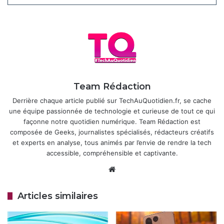
parmi les plus puissants de 2026. Côté mémoire, des
configurations avec 12 à 24 Go de RAM LPDDR5X et
jusqu’à 1 To de stockage UFS 4.0 sont envisagées.
Articles similaires
OnePlus Pad 3 : la tablette haut de
Team Rédaction
gamme est maintenant disponible à
Derrière chaque article publié sur TechAuQuotidien.fr, se cache
l’achat
une équipe passionnée de technologie et curieuse de tout ce qui
18 avril 2026
façonne notre quotidien numérique. Team Rédaction est
composée de Geeks, journalistes spécialisés, rédacteurs créatifs
OnePlus Pad 3 Pro et Pad Mini : deux
et experts en analyse, tous animés par l’envie de rendre la tech
nouvelles tablettes en préparation
accessible, compréhensible et captivante.
pour élargir l’offre Android
Website
18 mars 2026
Articles similaires
La partie photographique pourrait connaître une évolution
significative, avec un module triple caméra de 50 Mpx,