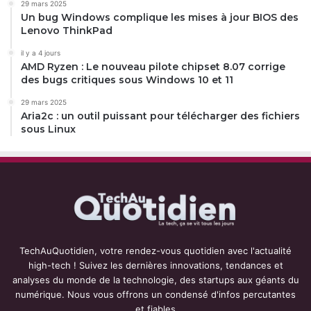
29 mars 2025
Un bug Windows complique les mises à jour BIOS des
Lenovo ThinkPad
il y a 4 jours
AMD Ryzen : Le nouveau pilote chipset 8.07 corrige
des bugs critiques sous Windows 10 et 11
29 mars 2025
Aria2c : un outil puissant pour télécharger des fichiers
sous Linux
TechAuQuotidien, votre rendez-vous quotidien avec l'actualité
high-tech ! Suivez les dernières innovations, tendances et
analyses du monde de la technologie, des startups aux géants du
numérique. Nous vous offrons un condensé d'infos percutantes
et fiables