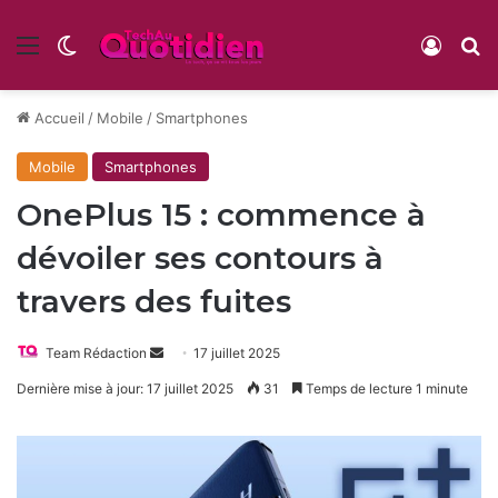
Menu
Switch skin
Conne
R
Accueil
/
Mobile
/
Smartphones
Mobile
Smartphones
OnePlus 15 : commence à
dévoiler ses contours à
travers des fuites
Envoyer
Team Rédaction
17 juillet 2025
un
Dernière mise à jour: 17 juillet 2025
31
Temps de lecture 1 minute
courriel