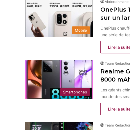
Abderrahmane
OnePlus 15
sur un l
OnePlus chauffe
Mobile
une série de te
Lire la suit
Team Rédactio
Realme GT
8000 mAh
Les géants chin
Smartphones
monde des smar
Lire la suit
Team Rédactio