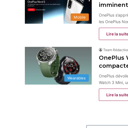
imminent
OnePlus s’appr
Mobile
les OnePlus N
Lire la suit
Team Rédactio
OnePlus 
compacte
OnePlus dévoile
Wearables
Watch 3 Mini,
Lire la suit