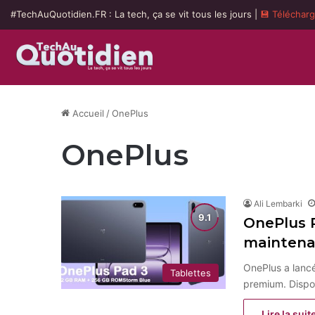
#TechAuQuotidien.FR : La tech, ça se vit tous les jours |
💾 Téléchar
Accueil
/
OnePlus
OnePlus
Ali Lembarki
OnePlus P
maintenan
OnePlus a lancé
Tablettes
premium. Dispon
Lire la suit