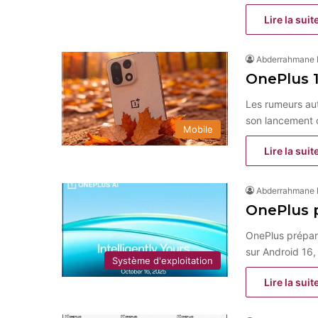
Lire la suit
Abderrahmane
OnePlus 15
Les rumeurs au
son lancement 
Mobile
Lire la suit
Abderrahmane
OnePlus p
OnePlus prépare
sur Android 16
Système d'exploitation
Lire la suit