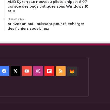
AMD Ryzen : Le nouveau pilote chipset 8.07
corrige des bugs critiques sous Windows 10
et 11
29 mars 2025
Aria2c : un outil puissant pour télécharger
des fichiers sous Linux
Facebook
X
YouTube
Instagram
Flipboard
RSS
BlueSky