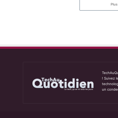
Plus
TechAuQuo
! Suivez 
technolog
un conden