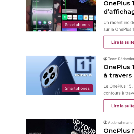
OnePlus 1
d’afficha
Un récent incid
Smartphones
sur le OnePlus 
Lire la suit
Team Rédactio
OnePlus 1
à travers
Le OnePlus 15,
Smartphones
contours à trav
Lire la suit
Abderrahmane
OnePlus 