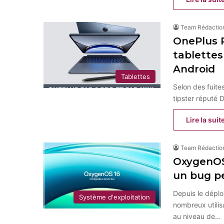
Team Rédactio
OnePlus P
tablettes
Android
Tablettes
Selon des fuite
tipster réputé 
Lire la suit
Team Rédactio
OxygenOS 
un bug pe
Depuis le dépl
Système d'exploitation
nombreux utili
au niveau de…