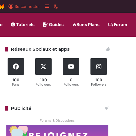
ard
SS
BlueSky
Sidebar (barre latérale)
Switch skin
Se connecter
ue
Tutoriels
Guides
🔥Bons Plans
Forum
Réseaux Sociaux et apps
100
100
0
100
Fans
Followers
Followers
Followers
Publicité
Forums & Discussions