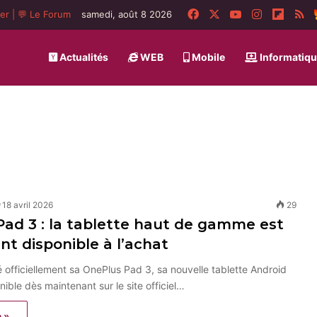
Facebook
X
YouTube
Instagram
Flipbo
R
ger
|
💬 Le Forum
samedi, août 8 2026
Actualités
WEB
Mobile
Informatiq
18 avril 2026
29
ad 3 : la tablette haut de gamme est
t disponible à l’achat
 officiellement sa OnePlus Pad 3, sa nouvelle tablette Android
ible dès maintenant sur le site officiel…
e »