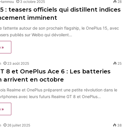
 Hammou
3 octobre 2025
28
 : teasers officiels qui distillent indices
ancement imminent
 l’attente autour de son prochain flagship, le OnePlus 15, avec
asers publiés sur Weibo qui dévoilent…
e »
n
23 août 2025
25
 8 et OnePlus Ace 6 : Les batteries
 arrivent en octobre
ois Realme et OnePlus préparent une petite révolution dans le
tphones avec leurs futurs Realme GT 8 et OnePlus…
e »
n
26 juillet 2025
38