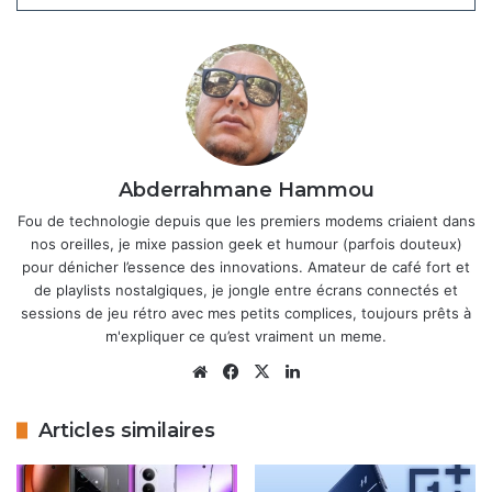
que cette dalle BOE X3, compatible Dolby Vision, priorise
l’efficacité énergétique sans sacrifier la fluidité, et le but
est de prolonger l’autonomie. Ajoutez à cela un design plat
et symétrique, avec des bords fins, et vous obtenez un
appareil qui flirte avec l’esthétique iPhone tout en restant
fidèle à l’ADN minimaliste de OnePlus.
Abderrahmane Hammou
Articles similaires
Fou de technologie depuis que les premiers modems criaient dans
nos oreilles, je mixe passion geek et humour (parfois douteux)
OnePlus Pad 3 : la tablette haut de
pour dénicher l’essence des innovations. Amateur de café fort et
gamme est maintenant disponible à
de playlists nostalgiques, je jongle entre écrans connectés et
l’achat
sessions de jeu rétro avec mes petits complices, toujours prêts à
18 avril 2026
m'expliquer ce qu’est vraiment un meme.
Website
Facebook
X
Linkedin
OnePlus Pad 3 Pro et Pad Mini : deux
nouvelles tablettes en préparation
Articles similaires
pour élargir l’offre Android
18 mars 2026