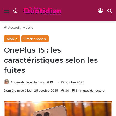
Menu
Switch skin
Conne
R
Accueil
/
Mobile
Mobile
Smartphones
OnePlus 15 : les
caractéristiques selon les
fuites
Follow
Envoyer
Abderrahmane Hammou
25 octobre 2025
on
un
Dernière mise à jour: 25 octobre 2025
30
2 minutes de lecture
X
courriel