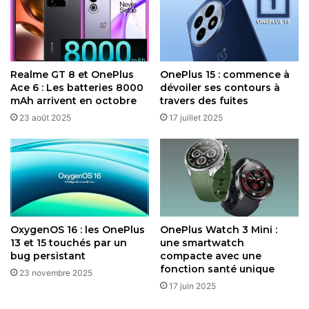
La photo n’est pas en reste, avec un module triple 50 MP à
l’arrière : un Sony LYT-700 principal (f/1.8, OIS), un ultra-
grand-angle Samsung ISOCELL JN5 (f/2.0) et un
Realme GT 8 et OnePlus
OnePlus 15 : commence à
téléobjectif périscopique 3,5x (f/2.8, OIS). Fini le
Ace 6 : Les batteries 8000
dévoiler ses contours à
partenariat Hasselblad ; OnePlus mise sur son propre
mAh arrivent en octobre
travers des fuites
“DetailMax Engine” pour une clarté accrue et des couleurs
23 août 2025
17 juillet 2025
naturelles.
À l’avant, un selfie de 32 MP complète le tableau. Pour
l’endurance, la batterie gonfle à 7 300 mAh (technologie
Glacier de troisième génération), soutenue par une charge
filaire 120W et sans fil 50W, assez pour tenir deux jours en
OxygenOS 16 : les OnePlus
OnePlus Watch 3 Mini :
usage mixte.
13 et 15 touchés par un
une smartwatch
bug persistant
compacte avec une
Les options de stockage et RAM s’échelonnent de 12/256
fonction santé unique
23 novembre 2025
Go à 16/1 To, avec LPDDR5X et UFS 4.1 pour des vitesses
17 juin 2025
fulgurantes. Côté connectivité, on note l’IP69 pour une