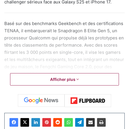
challenger sérieux face aux Galaxy S25 et iPhone 17.
Basé sur des benchmarks Geekbench et des certifications
TENAA, il embarquerait le Snapdragon 8 Elite Gen 5, un
processeur Qualcomm qui propulse déjà les prototypes en
tête des classements de performance. Avec des scores
flirtant les 3 000 points en single-core, il vise les gamers
et les multitâcheurs exigeants, tout en intégrant un moteur
de jeu maison, le Fengchi Gaming Core 2.0, pour des
sessions à 165 fps.
Afficher plus
Côté écran, OnePlus opte pour un compromis malin : un
panneau OLED LTPO de 6,78 pouces en résolution 1,5K
(2772 x 1272 pixels), contre le 2K du prédécesseur. Ce
choix, validé par le PDG de la marque, permet un taux de
rafraîchissement variable jusqu’à 165 Hz et une luminosité
de pointe à 1 800 nits. Des sources sur le web soulignent