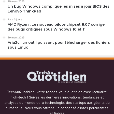
29 mars 2025
Un bug Windows complique les mises à jour BIOS des
Lenovo ThinkPad
il y a 3 jours
AMD Ryzen : Le nouveau pilote chipset 8.07 corrige
des bugs critiques sous Windows 10 et 11
29 mars 2025
Aria2c : un outil puissant pour télécharger des fichiers
sous Linux
TechAuQuotidien, votre rendez-vous quotidien avec l'actualité
high-tech ! Suivez les dernières innovations, tendances et
analyses du monde de la technologie, des startups aux géants du
numérique. Nous vous offrons un condensé d'infos percutantes
et fiables