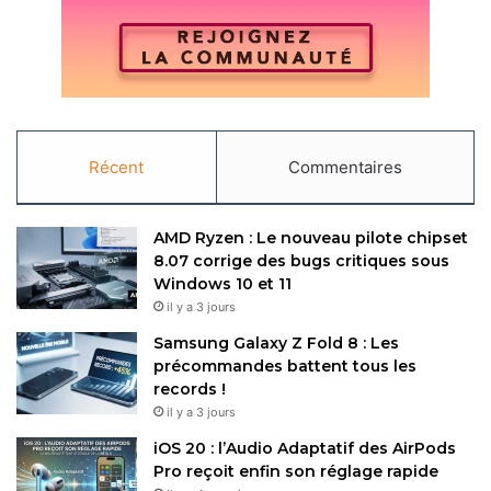
Restez connecté via Google News
Suivez-nous pour les dernières mises à jour et guides.
Récent
Commentaires
AMD Ryzen : Le nouveau pilote chipset
OnePlus
8.07 corrige des bugs critiques sous
Windows 10 et 11
il y a 3 jours
Copy URL
Samsung Galaxy Z Fold 8 : Les
précommandes battent tous les
records !
il y a 3 jours
iOS 20 : l’Audio Adaptatif des AirPods
Pro reçoit enfin son réglage rapide